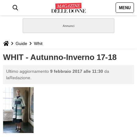
MENU
HOME
NEWS
Guide
Whit
STILE
WHIT - Autunno-Inverno 17-18
BIOGRAFIE
Ultimo aggiornamento
9 febbraio 2017 alle 11:30
da
laRedazione.
DEFINIZIONI
GASTRONOMIA
CAPELLI
SESSO