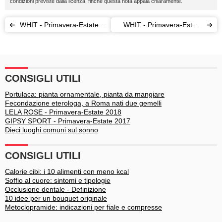
condizioni previste dalla licenza, finché questa nota appaia chiaramente.
WHIT - Primavera-Estate
WHIT - Primavera-Estate
2017
2017
CONSIGLI UTILI
Portulaca: pianta ornamentale, pianta da mangiare
Fecondazione eterologa, a Roma nati due gemelli
LELA ROSE - Primavera-Estate 2018
GIPSY SPORT - Primavera-Estate 2017
Dieci luoghi comuni sul sonno
CONSIGLI UTILI
Calorie cibi: i 10 alimenti con meno kcal
Soffio al cuore: sintomi e tipologie
Occlusione dentale - Definizione
10 idee per un bouquet originale
Metoclopramide: indicazioni per fiale e compresse