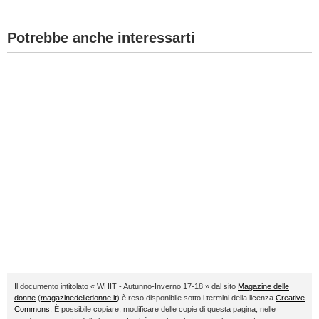
Potrebbe anche interessarti
Il documento intitolato « WHIT - Autunno-Inverno 17-18 » dal sito
Magazine delle
donne
(
magazinedelledonne.it
) è reso disponibile sotto i termini della licenza
Creative
Commons
. È possibile copiare, modificare delle copie di questa pagina, nelle