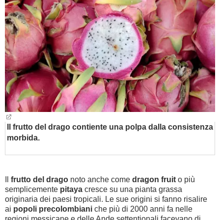
BAMBINO
DIETA
GUIDE
FORUM
Il frutto del drago contiente una polpa dalla consistenza
morbida.
Il
frutto del drago
noto anche come
dragon fruit
o più
semplicemente
pitaya
cresce su una pianta grassa
originaria dei paesi tropicali.
Le sue origini si fanno risalire
ai
popoli precolombiani
che più di 2000 anni fa nelle
regioni messicane e delle Ande settentionali facevano di