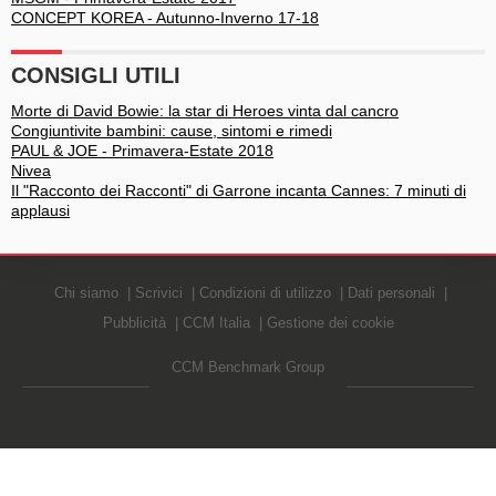
CONCEPT KOREA - Autunno-Inverno 17-18
CONSIGLI UTILI
Morte di David Bowie: la star di Heroes vinta dal cancro
Congiuntivite bambini: cause, sintomi e rimedi
PAUL & JOE - Primavera-Estate 2018
Nivea
Il "Racconto dei Racconti" di Garrone incanta Cannes: 7 minuti di
applausi
Chi siamo
Scrivici
Condizioni di utilizzo
Dati personali
Pubblicità
CCM Italia
Gestione dei cookie
CCM Benchmark Group