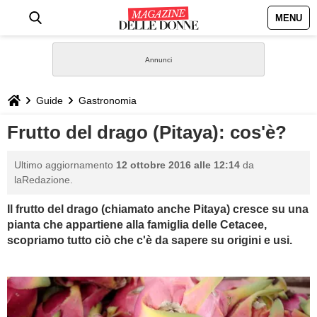
MENU
HOME
NEWS
Guide
Gastronomia
STILE
Frutto del drago (Pitaya): cos'è?
BIOGRAFIE
Ultimo aggiornamento
12 ottobre 2016 alle 12:14
da
laRedazione.
DEFINIZIONI
Il frutto del drago (chiamato anche Pitaya) cresce su una
pianta che appartiene alla famiglia delle Cetacee,
GASTRONOMIA
scopriamo tutto ciò che c'è da sapere su origini e usi.
CAPELLI
SESSO