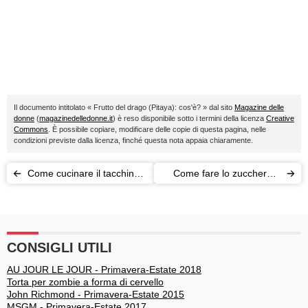
Il documento intitolato « Frutto del drago (Pitaya): cos'è? » dal sito
Magazine delle
donne
(
magazinedelledonne.it
) è reso disponibile sotto i termini della licenza
Creative
Commons
. È possibile copiare, modificare delle copie di questa pagina, nelle
condizioni previste dalla licenza, finché questa nota appaia chiaramente.
Come cucinare il tacchino:
Come fare lo zucchero a
menù del Ringraziamento
velo: rimedi casalinghi
CONSIGLI UTILI
AU JOUR LE JOUR - Primavera-Estate 2018
Torta per zombie a forma di cervello
John Richmond - Primavera-Estate 2015
MSGM - Primavera-Estate 2017