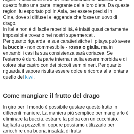
questo frutto una parte integrante della loro dieta. Da queste
regioni fu esportato poi in Asia,
per essere precisi in
Cina,
dove si diffuse la leggenda che fosse un uovo di
drago.
In Italia non è di facile reperibilità, è infatti quasi certamente
impossibile trovarlo nei nostri supermercati.
Per quanto riguarda le sue caratteristiche il pitaya può avere
la
buccia
- non commestibile -
rossa o gialla
, ma in
entrambi i casi la sua consistenza sarà coriacea. Se
l'esterno è duro, la parte interna risulta essere morbida e di
colore biancastro con dei piccoli semini neri. Per quanto
riguarda il sapore risulta essere dolce e ricorda alla lontana
quello del
kiwi
.
Come mangiare il frutto del drago
In giro per il mondo è possibile gustare questo frutto in
differenti maniere. La maniera più semplice per mangiarlo è
eliminare la buccia, estrarre la polpa con un cucchiaio,
tagliarla a pezzettini, oppure possiamo utilizzarlo per
arricchire una buona insalata di frutta.