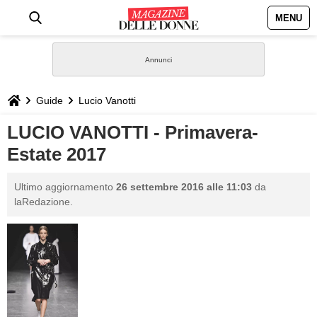
MENU
HOME
NEWS
Guide
Lucio Vanotti
STILE
LUCIO VANOTTI - Primavera-
Estate 2017
BIOGRAFIE
Ultimo aggiornamento
26 settembre 2016 alle 11:03
da
DEFINIZIONI
laRedazione.
GASTRONOMIA
CAPELLI
SESSO