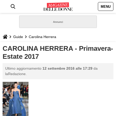
MENU
HOME
NEWS
Guide
Carolina Herrera
STILE
CAROLINA HERRERA - Primavera-
Estate 2017
BIOGRAFIE
Ultimo aggiornamento
12 settembre 2016 alle 17:29
da
DEFINIZIONI
laRedazione.
GASTRONOMIA
CAPELLI
SESSO