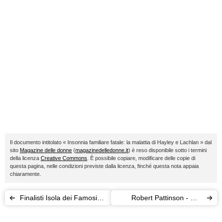
Il documento intitolato « Insonnia familiare fatale: la malattia di Hayley e Lachlan » dal
sito
Magazine delle donne
(
magazinedelledonne.it
) è reso disponibile sotto i termini
della licenza
Creative Commons
. È possibile copiare, modificare delle copie di
questa pagina, nelle condizioni previste dalla licenza, finché questa nota appaia
chiaramente.
Finalisti Isola dei Famosi
Robert Pattinson - Met
2016: c'è anche
Gala: Kristen Stewart