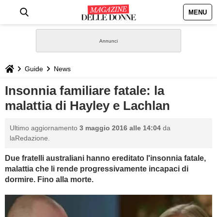
MENU
HOME
NEWS
Guide
News
STILE
Insonnia familiare fatale: la
malattia di Hayley e Lachlan
BIOGRAFIE
Ultimo aggiornamento
3 maggio 2016 alle 14:04
da
DEFINIZIONI
laRedazione.
Due fratelli australiani hanno ereditato l'insonnia fatale,
GASTRONOMIA
malattia che li rende progressivamente incapaci di
dormire. Fino alla morte.
CAPELLI
SESSO