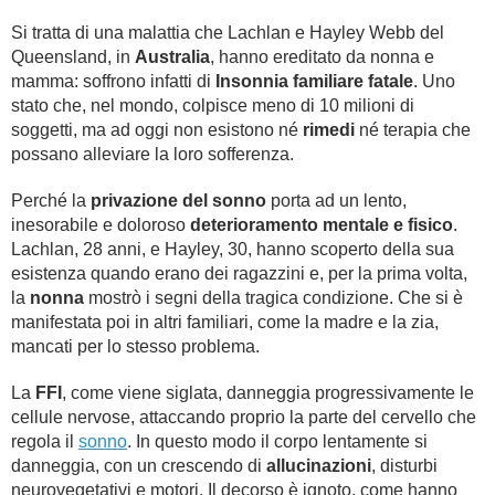
Si tratta di una malattia che Lachlan e Hayley Webb del
Queensland, in
Australia
, hanno ereditato da nonna e
mamma: soffrono infatti di
Insonnia familiare fatale
. Uno
stato che, nel mondo, colpisce meno di 10 milioni di
soggetti, ma ad oggi non esistono né
rimedi
né terapia che
possano alleviare la loro sofferenza.
Perché la
privazione del sonno
porta ad un lento,
inesorabile e doloroso
deterioramento mentale e fisico
.
Lachlan, 28 anni, e Hayley, 30, hanno scoperto della sua
esistenza quando erano dei ragazzini e, per la prima volta,
la
nonna
mostrò i segni della tragica condizione. Che si è
manifestata poi in altri familiari, come la madre e la zia,
mancati per lo stesso problema.
La
FFI
, come viene siglata, danneggia progressivamente le
cellule nervose, attaccando proprio la parte del cervello che
regola il
sonno
. In questo modo il corpo lentamente si
danneggia, con un crescendo di
allucinazioni
, disturbi
neurovegetativi e motori. Il decorso è ignoto, come hanno