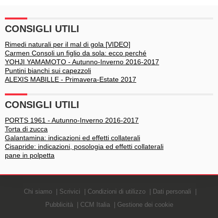
Mercedesz Henger
evitata per un soffio
CONSIGLI UTILI
Rimedi naturali per il mal di gola [VIDEO]
Carmen Consoli un figlio da sola: ecco perché
YOHJI YAMAMOTO - Autunno-Inverno 2016-2017
Puntini bianchi sui capezzoli
ALEXIS MABILLE - Primavera-Estate 2017
CONSIGLI UTILI
PORTS 1961 - Autunno-Inverno 2016-2017
Torta di zucca
Galantamina: indicazioni ed effetti collaterali
Cisapride: indicazioni, posologia ed effetti collaterali
pane in polpetta
Chi siamo
Scrivici
Condizioni di utilizzo
Dati personali
Pubblicità
CCM Italia
Gestione dei cookie