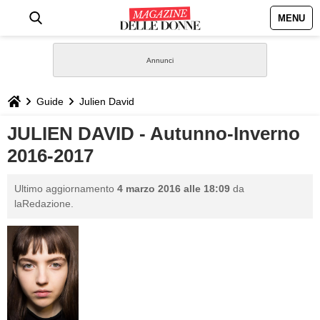
MENU
HOME
NEWS
Guide
Julien David
STILE
JULIEN DAVID - Autunno-Inverno
2016-2017
BIOGRAFIE
Ultimo aggiornamento
4 marzo 2016 alle 18:09
da
DEFINIZIONI
laRedazione.
GASTRONOMIA
CAPELLI
SESSO