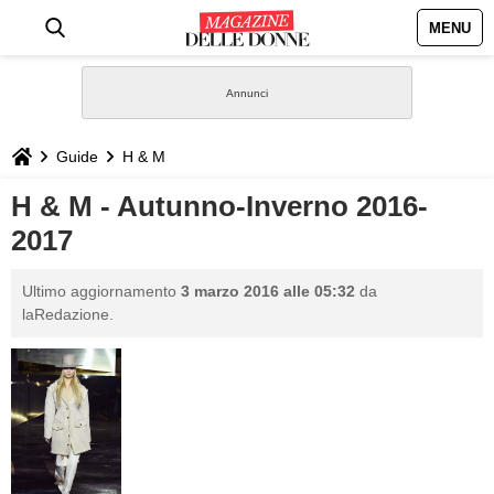
MENU
HOME
NEWS
Guide
H & M
STILE
H & M - Autunno-Inverno 2016-
2017
BIOGRAFIE
Ultimo aggiornamento
3 marzo 2016 alle 05:32
da
DEFINIZIONI
laRedazione.
GASTRONOMIA
CAPELLI
SESSO