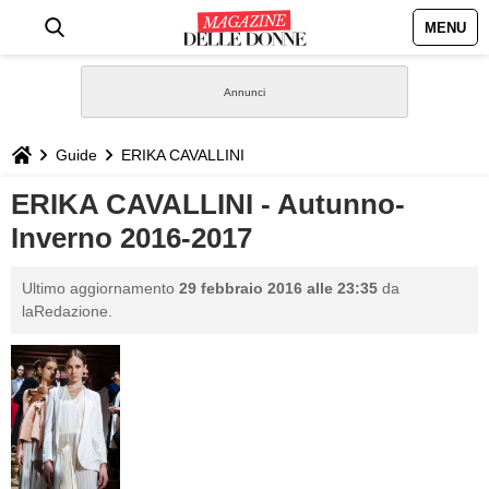
MENU
HOME
NEWS
Guide
ERIKA CAVALLINI
STILE
ERIKA CAVALLINI - Autunno-
Inverno 2016-2017
BIOGRAFIE
Ultimo aggiornamento
29 febbraio 2016 alle 23:35
da
DEFINIZIONI
laRedazione.
GASTRONOMIA
CAPELLI
SESSO