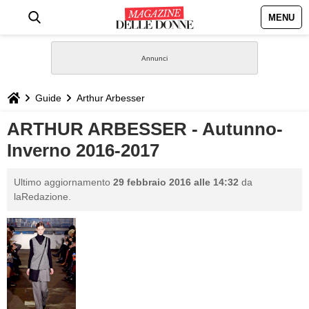
MENU
HOME
NEWS
Guide
Arthur Arbesser
STILE
ARTHUR ARBESSER - Autunno-
Inverno 2016-2017
BIOGRAFIE
Ultimo aggiornamento
29 febbraio 2016 alle 14:32
da
DEFINIZIONI
laRedazione.
GASTRONOMIA
CAPELLI
SESSO