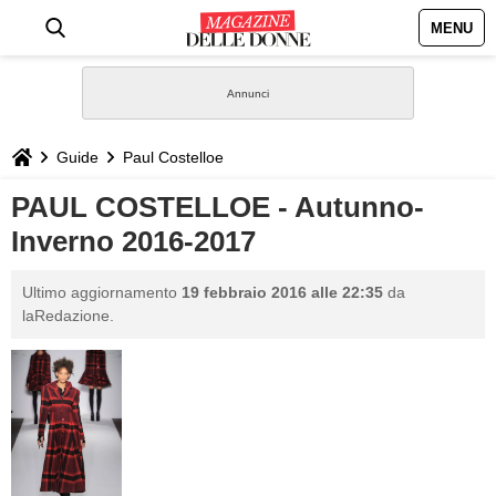
MENU
HOME
NEWS
Guide
Paul Costelloe
STILE
PAUL COSTELLOE - Autunno-
Inverno 2016-2017
BIOGRAFIE
Ultimo aggiornamento
19 febbraio 2016 alle 22:35
da
DEFINIZIONI
laRedazione.
GASTRONOMIA
CAPELLI
SESSO