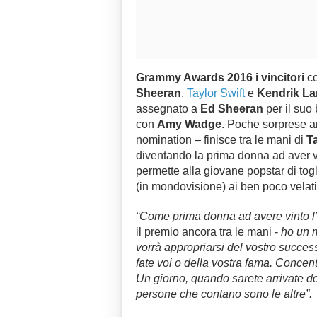
Grammy Awards 2016 i vincitori
co
Sheeran
,
Taylor Swift
e
Kendrik L
assegnato a
Ed Sheeran
per il suo
con
Amy Wadge
. Poche sorprese a
nomination – finisce tra le mani di
Ta
diventando la prima donna ad aver vin
permette alla giovane popstar di tog
(in mondovisione) ai ben poco velat
“Come prima donna ad avere vinto l’
il premio ancora tra le mani -
ho un m
vorrà appropriarsi del vostro success
fate voi o della vostra fama. Concent
Un giorno, quando sarete arrivate do
persone che contano sono le altre”.