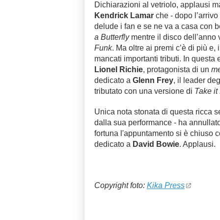
Dichiarazioni al vetriolo, applausi 
Kendrick Lamar
che - dopo l’arrivo
delude i fan e se ne va a casa con 
a Butterfly
mentre il disco dell’anno
Funk
. Ma oltre ai premi c’è di più e
mancati importanti tributi. In quest
Lionel Richie
, protagonista di un
me
dedicato a
Glenn Frey
, il leader de
tributato con una versione di
Take it
Unica nota stonata di questa ricca ser
dalla sua performance -
ha annullat
fortuna l'appuntamento si è chiuso con
dedicato a
David Bowie
. Applausi.
Copyright foto:
Kika Press