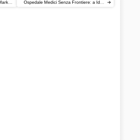
“Mark
Ospedale Medici Senza Frontiere: a Idbil
non restano che macerie