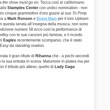
ma
the show must go on.
Tocca così al californiano
 allo
Stamples Center
con undici nomination - non
ben cinque grammofoni d'oro grazie al suo
To Pimp
 va a
Mark Ronson
e
Bruno Mars
per il loro
Uptown
, in questa serata all’insegna della musica, non sono
a edizione numero 58 ecco così la performance di
dley
con le sue canzoni più famose, e il ricordo
gli
Eagles
recentemente scomparso, che è stato
 Easy
da
standing ovation.
ata il gran rifiuto di
Rihanna
che - a pochi secondi
o la sua entrata in scena. Malumore in platea ma per
 il tributo più atteso, quello di
Lady Gaga