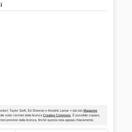
i
citori: Taylor Swift, Ed Sheeran e Kendrik Lamar » dal sito
Magazine
ile sotto i termini della licenza
Creative Commons
. È possibile copiare,
zioni previste dalla licenza, finché questa nota appaia chiaramente.