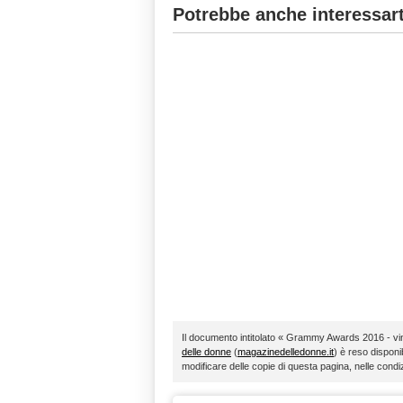
Potrebbe anche interessart
Il documento intitolato « Grammy Awards 2016 - vin
delle donne
(
magazinedelledonne.it
) è reso disponib
modificare delle copie di questa pagina, nelle condi