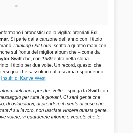
nfermano i pronostici della vigilia: premiati
Ed
amar
. Si parte dalla canzone dell’anno con il titolo
 brano
Thinking Out Loud
, scritto a quattro mani con
nche sul fronte del miglior album che – come da
ylor Swift
che, con
1989
entra nella storia
to il titolo per due volte. Un record, questo, che
liersi qualche sassolino dalla scarpa rispondendo
i
insulti di Kanye West
.
album dell’anno per due volte
– spiega la
Swift
con
essaggio per tutte le giovani. Ci sarà gente che
o, di ostacolarvi, di prendere il merito di cose che
ratevi sul lavoro, non lasciate vincere questa gente.
ve volete, vi guarderete intorno e vedrete che le