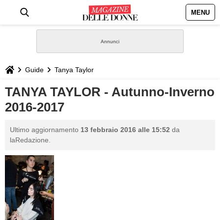
MENU
HOME
NEWS
Guide
Tanya Taylor
STILE
TANYA TAYLOR - Autunno-Inverno
2016-2017
BIOGRAFIE
Ultimo aggiornamento
13 febbraio 2016 alle 15:52
da
DEFINIZIONI
laRedazione.
GASTRONOMIA
CAPELLI
SESSO