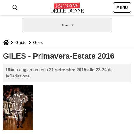
MENU
HOME
NEWS
Guide
Giles
STILE
GILES - Primavera-Estate 2016
BIOGRAFIE
Ultimo aggiornamento
21 settembre 2015 alle 23:24
da
laRedazione.
DEFINIZIONI
GASTRONOMIA
CAPELLI
SESSO