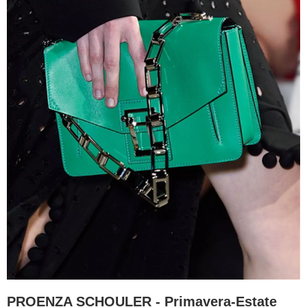
PROENZA SCHOULER - Primavera-Estate