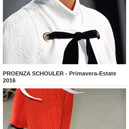
PROENZA SCHOULER - Primavera-Estate
2016