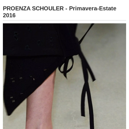
PROENZA SCHOULER - Primavera-Estate
2016