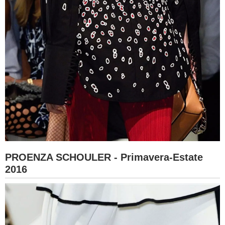
PROENZA SCHOULER - Primavera-Estate
2016