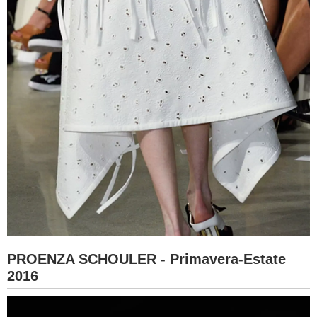
PROENZA SCHOULER - Primavera-Estate
2016