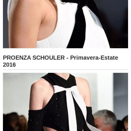
PROENZA SCHOULER - Primavera-Estate
2016