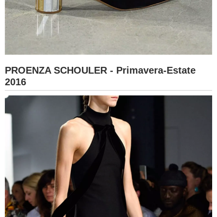
PROENZA SCHOULER - Primavera-Estate
2016