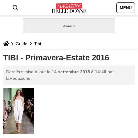
MENU
HOME
NEWS
Guide
Tibi
STILE
TIBI - Primavera-Estate 2016
BIOGRAFIE
Dernière mise à jour le
14 settembre 2015 à 14:40
par
laRedazione.
DEFINIZIONI
GASTRONOMIA
CAPELLI
SESSO