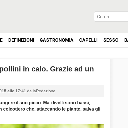
IE
DEFINIZIONI
GASTRONOMIA
CAPELLI
SESSO
B
pollini in calo. Grazie ad un
015 alle 17:41
da laRedazione.
ungere il suo picco. Ma i livelli sono bassi,
n coleottero che, attaccando le piante, salva gli