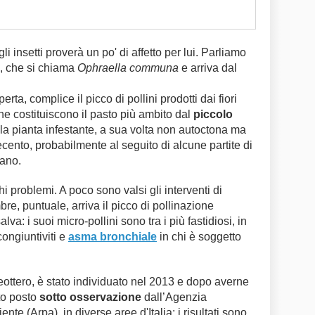
i insetti proverà un po' di affetto per lui. Parliamo
, che si chiama
Ophraella communa
e arriva dal
erta, complice il picco di pollini prodotti dai fiori
che costituiscono il pasto più ambito dal
piccolo
lla pianta infestante, a sua volta non autoctona ma
cento, probabilmente al seguito di alcune partite di
cano.
i problemi. A poco sono valsi gli interventi di
bre, puntuale, arriva il picco di pollinazione
va: i suoi micro-pollini sono tra i più fastidiosi, in
congiuntiviti e
asma bronchiale
in chi è soggetto
leottero, è stato individuato nel 2013 e dopo averne
ato posto
sotto osservazione
dall’Agenzia
nte (Arpa), in diverse aree d'Italia: i risultati sono