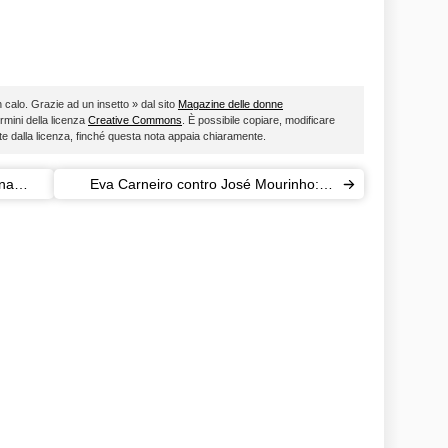
 in calo. Grazie ad un insetto » dal sito
Magazine delle donne
ermini della licenza
Creative Commons
. È possibile copiare, modificare
ste dalla licenza, finché questa nota appaia chiaramente.
una
Eva Carneiro contro José Mourinho: la
dottoressa fa causa al Chelsea