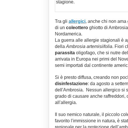
stagione.
Tra gli
allergici
, anche chi non ama gl
di un
coleottero
ghiotto di Ambrosia
Nordamerica.
La guerra alle allergie stagionali è ap
della
Ambrosia artemisiifolia
. Fiori 
parassita
oligofago, che si nutre de
arrivata in Europa nei primi del Nove
semi importati dal continente ameri
Si è presto diffusa, creando non poch
disinfestazione
: da agosto a settem
dell'Ambrosia. Nessun allergico si sal
grado di causare anche raffreddori, 
all'allergia.
Il suo nemico naturale, il piccolo co
favorito l'immissione in natura, è st
regionale per la protezione dell’ambie