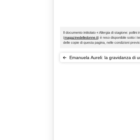
Il documento intitolato « Allergia di stagione: pollini
(
magazinedelledonne.it
) è reso disponibile sotto i t
delle copie di questa pagina, nelle condizioni previ
Emanuela Aureli: la gravidanza di 
42enne