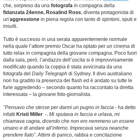
che, sorpreso da una
fotografa
in compagna della
fidanzata 24enne,
Rosalind Ross
, diventa protagonista di
un'
aggressione
in piena regola con tanto di spintoni, sputi e
insulti.
Tutto è successo in una serata apparentemente normale
nella quale l’attore premio Oscar ha optato per un cinema di
tutto relax in compagnia della giovane compagna. Poco fuori
dalla sala, però, l’andazzo dell’uscita si è improvvisamente
modificato quando la coppia è stata avvicinata da una
fotografa del
Daily Telegraph
di Sydney. Il divo australiano
non ha gradito la presenza dei flash ed è andato su tutte le
furie aggredendo – secondo quanto ha raccontato la diretta
interessata – la giovane foto-giornalista.
"Pensavo che stesse per darmi un pugno in faccia
- ha detto
infatti
Kristi Miller
-.
Mi sputava in faccia e urlava, mi
chiamava cagna, dicendo che non ero nemmeno un essere
umano e di andare all'inferno. Imprecava senza neanche
prendere fiato".
Attimi di panico, rabbia e concitazione