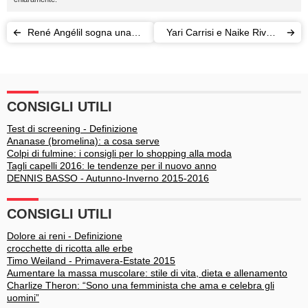
René Angélil sogna una
Yari Carrisi e Naike Rivelli:
morte tra le braccia di
sesso tantrico negli ulivi di
Céline Dion
Al Bano
CONSIGLI UTILI
Test di screening - Definizione
Ananase (bromelina): a cosa serve
Colpi di fulmine: i consigli per lo shopping alla moda
Tagli capelli 2016: le tendenze per il nuovo anno
DENNIS BASSO - Autunno-Inverno 2015-2016
CONSIGLI UTILI
Dolore ai reni - Definizione
crocchette di ricotta alle erbe
Timo Weiland - Primavera-Estate 2015
Aumentare la massa muscolare: stile di vita, dieta e allenamento
Charlize Theron: “Sono una femminista che ama e celebra gli
uomini”