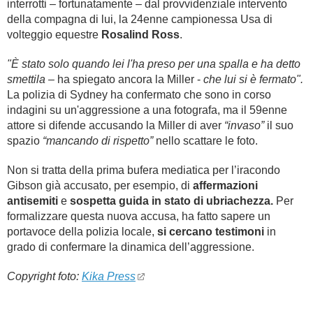
interrotti – fortunatamente – dal provvidenziale intervento
della compagna di lui, la 24enne campionessa Usa di
volteggio equestre
Rosalind Ross
.
"È stato solo quando lei l'ha preso per una spalla e ha detto
smettila
– ha spiegato ancora la Miller -
che lui si è fermato".
La polizia di Sydney ha confermato che sono in corso
indagini su un'aggressione a una fotografa, ma il 59enne
attore si difende accusando la Miller di aver
“invaso”
il suo
spazio
“mancando di rispetto”
nello scattare le foto.
Non si tratta della prima bufera mediatica per l’iracondo
Gibson già accusato, per esempio, di
affermazioni
antisemiti
e
sospetta guida in stato di ubriachezza.
Per
formalizzare questa nuova accusa, ha fatto sapere un
portavoce della polizia locale,
si cercano testimoni
in
grado di confermare la dinamica dell’aggressione.
Copyright foto:
Kika Press