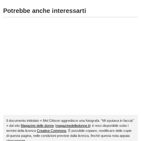
Potrebbe anche interessarti
Il documento intitolato « Mel Gibson aggredisce una fotografa: “Mi sputava in faccia”
» dal sito
Magazine delle donne
(
magazinedelledonne.it
) è reso disponibile sotto i
termini della licenza
Creative Commons
. È possibile copiare, modificare delle copie
di questa pagina, nelle condizioni previste dalla licenza, finché questa nota appaia
chiaramente.