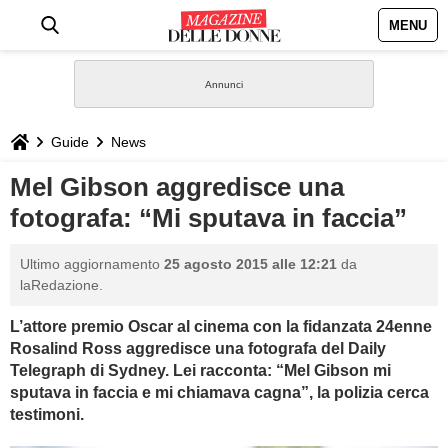
MENU
HOME
NEWS
Guide
News
STILE
Mel Gibson aggredisce una
fotografa: “Mi sputava in faccia”
BIOGRAFIE
Ultimo aggiornamento
25 agosto 2015 alle 12:21
da
DEFINIZIONI
laRedazione.
L’attore premio Oscar al cinema con la fidanzata 24enne
GASTRONOMIA
Rosalind Ross aggredisce una fotografa del Daily
Telegraph di Sydney. Lei racconta: “Mel Gibson mi
CAPELLI
sputava in faccia e mi chiamava cagna”, la polizia cerca
testimoni.
SESSO