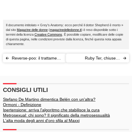
Il documento intitolato « Grey's Anatomy: ecco perché il dottor Shepherd è morto »
dal sito
Magazine delle donne
(
magazinedelledonne.it
) è reso disponibile sotto i
termini della licenza
Creative Commons
. È possibile copiare, modificare delle copie
di questa pagina, nelle condizioni previste dalla licenza, finché questa nota appaia
chiaramente.
Reverse-poo: il trattamento
Ruby Ter, chiuse le
che non appesantisce i
indagini: il silenzio delle
capelli
Olgettine costò a
Berlusconi 10 milioni
CONSIGLI UTILI
Stefano De Martino dimentica Belén con un'altra?
Ormoni - Definizione
Ipertensione: arriva l'algoritmo che stabilisce la cura
Metrosexual: chi sono? Il significato della metrosessualità
L'alta moda degli anni d'oro sfila al Maxxi