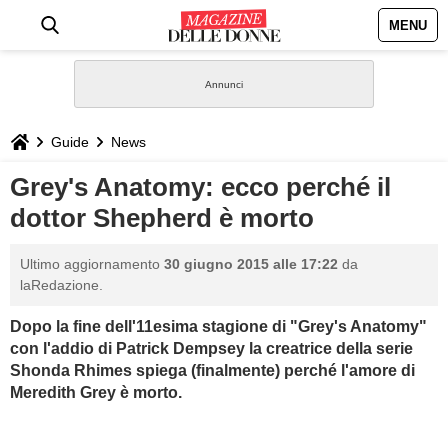
MENU
HOME
NEWS
Guide
News
STILE
Grey's Anatomy: ecco perché il
dottor Shepherd è morto
BIOGRAFIE
Ultimo aggiornamento
30 giugno 2015 alle 17:22
da
DEFINIZIONI
laRedazione.
Dopo la fine dell'11esima stagione di "Grey's Anatomy"
GASTRONOMIA
con l'addio di Patrick Dempsey
l
a creatrice della serie
Shonda Rhimes spiega (finalmente) perché l'amore di
CAPELLI
Meredith Grey è morto.
SESSO