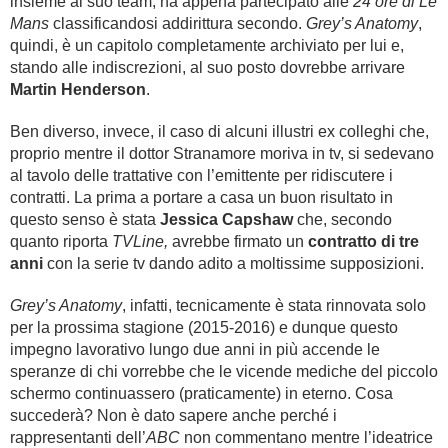
insieme al suo team, ha appena partecipato alle
24 ore di Le
Mans
classificandosi addirittura secondo.
Grey’s Anatomy
,
quindi, è un capitolo completamente archiviato per lui e,
stando alle indiscrezioni, al suo posto dovrebbe arrivare
Martin Henderson
.
Ben diverso, invece, il caso di alcuni illustri ex colleghi che,
proprio mentre il dottor Stranamore moriva in tv, si sedevano
al tavolo delle trattative con l’emittente per ridiscutere i
contratti. La prima a portare a casa un buon risultato in
questo senso è stata
Jessica Capshaw
che, secondo
quanto riporta
TVLine,
avrebbe firmato un
contratto di tre
anni
con la serie tv dando adito a moltissime supposizioni.
Grey’s Anatomy
, infatti, tecnicamente è stata rinnovata solo
per la prossima stagione (2015-2016) e dunque questo
impegno lavorativo lungo due anni in più accende le
speranze di chi vorrebbe che le vicende mediche del piccolo
schermo continuassero (praticamente) in eterno. Cosa
succederà? Non è dato sapere anche perché i
rappresentanti dell’
ABC
non commentano mentre l’ideatrice