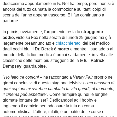
dodicesimo appuntamento in tv.
Nel frattempo, però, non si è
ancora del tutto calmata la commozione sui tanti colpi di
scena dell’anno appena trascorso. E i fan continuano a
parlarne.
In primis, ovviamente, l'argomento resta lo
struggente
addio
, visto su Fox nella serata di lunedì 29 giugno ma già
largamente preannunciato e
chiacchierato
, del bel medico
dagli occhi blu: il
Dr. Derek è morto
e mentre il suo addio al
mondo della fiction medica è ormai saldamente in vetta alle
classifiche delle morti più struggenti della tv lui,
Patrick
Dempsey
, guarda oltre.
"Ho letto tre copioni
– ha raccontato a
Vanity Fair
proprio nei
giorni conclusivi di questa stagione telvisiva -
ma nessuno di
quei copioni mi avrebbe cambiato la vita quindi, al momento,
il cinema può aspettare".
Come riempire quindi le lunghe
giornate lontane dai set? Dedicandosi agli hobby e
togliendo il camicie per indossare la tuta da corsa
automobilistica. L’attore, infatti, è un patito delle corse e,