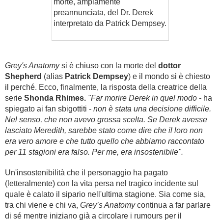
morte, ampiamente
preannunciata, del Dr. Derek
interpretato da Patrick Dempsey.
Grey's Anatomy
si è chiuso con la morte del
dottor
Shepherd
(alias
Patrick Dempsey
) e il mondo si è chiesto
il perché. Ecco, finalmente, la risposta della
creatrice della
serie
Shonda Rhimes.
"Far morire Derek in quel modo -
ha
spiegato ai fan sbigottiti -
non è stata una decisione difficile.
Nel senso, che non avevo grossa scelta. Se Derek avesse
lasciato Meredith, sarebbe stato come dire che il loro non
era vero amore e che tutto quello che abbiamo raccontato
per 11 stagioni era falso. Per me, era insostenibile".
Un'insostenibilità che il personaggio ha pagato
(letteralmente) con la vita persa nel tragico incidente sul
quale è calato il sipario nell'ultima stagione. Sia come sia,
tra chi viene e chi va,
Grey’s Anatomy
continua a far parlare
di sé mentre iniziano già a circolare i rumours per il