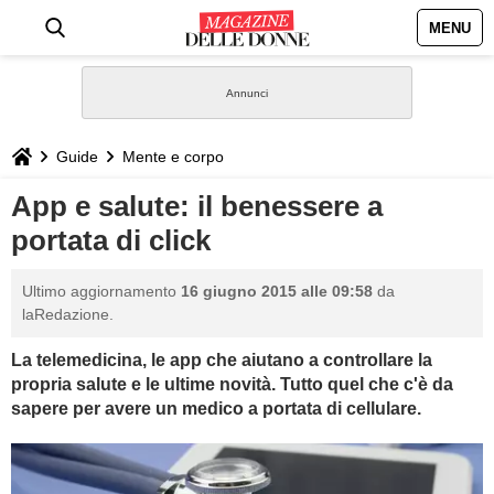
MENU
HOME
NEWS
Guide
Mente e corpo
STILE
App e salute: il benessere a
portata di click
BIOGRAFIE
Ultimo aggiornamento
16 giugno 2015 alle 09:58
da
DEFINIZIONI
laRedazione.
La telemedicina, le app che aiutano a controllare la
GASTRONOMIA
propria salute e le ultime novità. Tutto quel che c'è da
sapere per avere un medico a portata di cellulare.
CAPELLI
SESSO