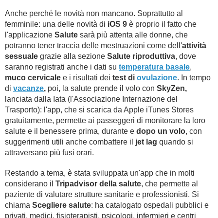
Anche perché le novità non mancano. Soprattutto al
femminile: una delle novità di
iOS 9
è proprio il fatto che
l'applicazione
Salute
sarà più attenta alle donne, che
potranno tener traccia delle mestruazioni come dell'
attività
sessuale
grazie alla sezione
Salute riproduttiva
, dove
saranno registrati anche i dati su
temperatura basale
,
muco cervicale
e i risultati dei
test di
ovulazione
. In tempo
di
vacanze
,
poi
,
la salute prende il volo con
SkyZen,
lanciata dalla Iata (l'Associazione Internazione del
Trasporto): l'app, che si scarica da Apple iTunes Stores
gratuitamente, permette ai passeggeri di monitorare la loro
salute e il benessere prima, durante e
dopo un volo
, con
suggerimenti utili anche combattere il
jet lag
quando si
attraversano più fusi orari.
Restando a tema, è stata sviluppata un'app che in molti
considerano il
Tripadvisor della salute
, che permette al
paziente di valutare strutture sanitarie e professionisti. Si
chiama
Scegliere salute
: ha catalogato ospedali pubblici e
privati, medici, fisioterapisti, psicologi, infermieri e centri