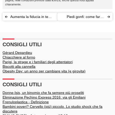
pagina, nelle condizioni previste dalla licenza, finché questa nota appaia
chiaramente.
Aumenta la fiducia in te
Piedi gonfi: come fare il
stessa
massaggio perfetto
CONSIGLI UTILI
Gérard Depardieu
Chiacchiere al forno
Parigi, la strage e i familiari degli attentatori
Biscotti alla cannella
Obesity Day: un anno per cambiare vita (e girovita)
CONSIGLI UTILI
Donne-Isis, un binomio che fa sempre più proseliti
Eliminazione Pechino Express 2016: via gli Emiliani
Frenuloplastica - Definizione
Bambini poveri? Cervello (più) piccolo. Lo studio shock che fa
discutere