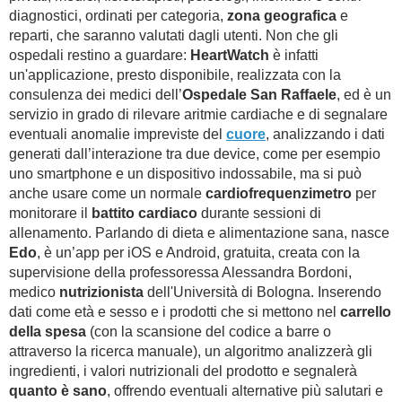
diagnostici, ordinati per categoria,
zona geografica
e
reparti, che saranno valutati dagli utenti. Non che gli
ospedali restino a guardare:
HeartWatch
è infatti
un'applicazione, presto disponibile, realizzata con la
consulenza dei medici dell’
Ospedale San Raffaele
, ed è un
servizio in grado di rilevare aritmie cardiache e di segnalare
eventuali anomalie impreviste del
cuore
, analizzando i dati
generati dall’interazione tra due device, come per esempio
uno smartphone e un dispositivo indossabile, ma si può
anche usare come un normale
cardiofrequenzimetro
per
monitorare il
battito cardiaco
durante sessioni di
allenamento. Parlando di dieta e alimentazione sana, nasce
Edo
, è un’app per iOS e Android, gratuita, creata con la
supervisione della professoressa Alessandra Bordoni,
medico
nutrizionista
dell'Università di Bologna. Inserendo
dati come età e sesso e i prodotti che si mettono nel
carrello
della spesa
(con la scansione del codice a barre o
attraverso la ricerca manuale), un algoritmo analizzerà gli
ingredienti, i valori nutrizionali del prodotto e segnalerà
quanto è sano
, offrendo eventuali alternative più salutari e