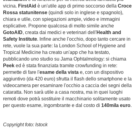
vicina.
FirstAid
è un'utile app di primo soccorso della
Croce
Rossa statunitense
(quindi solo in inglese e spagnolo),
chiara e utile, con spiegazioni ampie, video e immagini
esplicative. Propone qualcosa di molto simile anche
GotoAID
, creata dai medici e veterinari dell'
Health and
Safety Institute
. Infine anche l'occhio, dopo tanto cercare in
rete, vuole la sua parte: la London School of Hygiene and
Tropical Medicine ha creato un'app che ha testato,
pubblicando uno studio su Jama Ophtalmology: si chiama
Peek
ed è stata finanziata tramite crowfunding in rete:
permette di fare l'
esame della vista
e, con un dispositivo
aggiuntivo (da 420 euro) sfrutta il flash dello smartphone e la
videocamera per esaminare l'occhio a caccia dei segni della
cataratta. Non sarà utile a casa nostra, ma in quei luoghi
remoti dove potrà sostituire il macchinario solitamente usato
per questo esame, ingombrante e dal costo di
140mila euro
.
Copyright foto: Istock