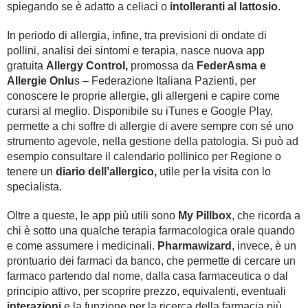
spiegando se è adatto a
celiaci
o
intolleranti al lattosio
.
In periodo di
allergia
, infine, tra previsioni di ondate di
pollini, analisi dei sintomi e terapia, nasce nuova app
gratuita
Allergy Control,
promossa da
FederAsma e
Allergie Onlu
s – Federazione Italiana Pazienti, per
conoscere le proprie allergie, gli allergeni e capire come
curarsi al meglio. Disponibile su iTunes e Google Play,
permette a chi soffre di allergie di avere sempre con sé uno
strumento agevole, nella gestione della patologia. Si può ad
esempio consultare il calendario pollinico per Regione o
tenere un
diario dell’allergico,
utile per la visita con lo
specialista.
Oltre a queste, le app più utili sono
My Pillbox
, che ricorda a
chi è sotto una qualche terapia farmacologica orale quando
e come assumere i medicinali.
Pharmawizard
, invece, è un
prontuario dei farmaci da banco, che permette di cercare un
farmaco partendo dal nome, dalla casa farmaceutica o dal
principio attivo, per scoprire prezzo, equivalenti, eventuali
interazioni
e la funzione per la ricerca della farmacia più