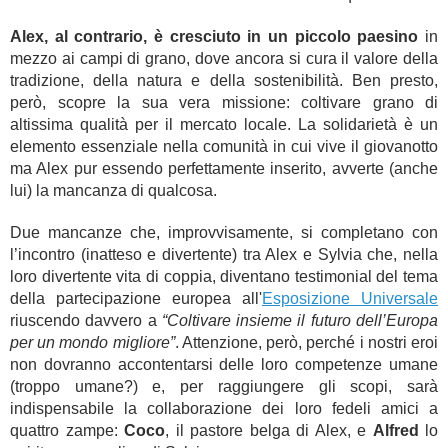
Alex, al contrario, è cresciuto in un piccolo paesino
in
mezzo ai campi di grano, dove ancora si cura il valore della
tradizione, della natura e della sostenibilità. Ben presto,
però, scopre la sua vera missione: coltivare grano di
altissima qualità per il mercato locale. La solidarietà è un
elemento essenziale nella comunità in cui vive il giovanotto
ma Alex pur essendo perfettamente inserito, avverte (anche
lui) la mancanza di qualcosa.
Due mancanze che, improvvisamente, si completano con
l’incontro (inatteso e divertente) tra Alex e Sylvia che, nella
loro divertente vita di coppia, diventano testimonial del tema
della
partecipazione europea all'
Esposizione Universale
riuscendo davvero a
“Coltivare insieme il futuro dell’Europa
per un mondo migliore”
. Attenzione, però, perché i nostri eroi
non dovranno accontentarsi delle loro competenze umane
(troppo umane?) e, per raggiungere gli scopi, sarà
indispensabile la collaborazione dei loro fedeli amici a
quattro zampe:
Coco
, il pastore belga di Alex, e
Alfred
lo