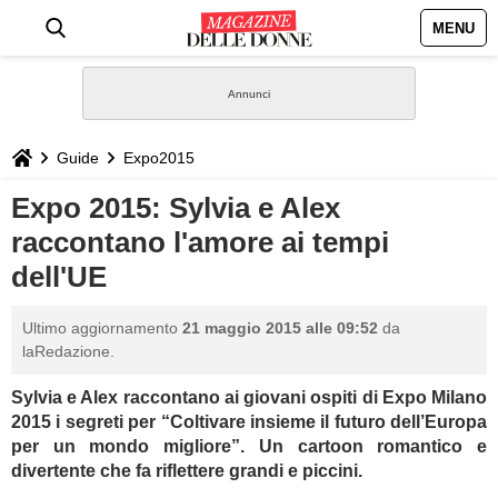
MENU
HOME
NEWS
Guide
Expo2015
STILE
Expo 2015: Sylvia e Alex
raccontano l'amore ai tempi
BIOGRAFIE
dell'UE
DEFINIZIONI
Ultimo aggiornamento
21 maggio 2015 alle 09:52
da
laRedazione.
GASTRONOMIA
Sylvia e Alex raccontano ai giovani ospiti di Expo Milano
2015 i segreti per
“Coltivare insieme il futuro dell’Europa
CAPELLI
per un mondo migliore”.
Un cartoon romantico e
divertente che fa riflettere grandi e piccini.
SESSO