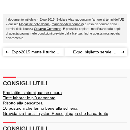
Il documento intitolato « Expo 2015: Sylvia e Alex raccontano l'amore ai tempi dell'UE
» dal sito
Magazine delle donne
(
magazinedelledonne.it
) è reso disponibile sotto i
termini della licenza
Creative Commons
. È possibile copiare, modificare delle copie
di questa pagina, nelle condizioni previste dalla licenza, finché questa nota appaia
chiaramente.
Expo2015 mette il turbo ai
Expo, biglietto serale: ne
turisti, ai social e alle
vale la pena?
polemiche
CONSIGLI UTILI
Prostatite: sintomi, cause e cura
Tinte labbra: le più gettonate
Risotto alla pescatora
10 posizioni che fanno bene alla schiena
Gravidanza trans: Trystan Reese, il papà che ha partorito
CONSIGLI UTILI