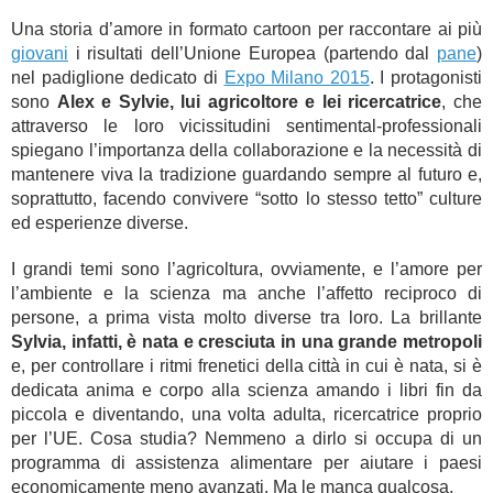
Una storia d’amore in formato cartoon per raccontare ai più
giovani
i risultati dell’Unione Europea (partendo dal
pane
)
nel padiglione dedicato di
Expo Milano 2015
. I protagonisti
sono
Alex e Sylvie, lui agricoltore e lei ricercatrice
, che
attraverso le loro vicissitudini sentimental-professionali
spiegano l’importanza della collaborazione e la necessità di
mantenere viva la tradizione guardando sempre al futuro e,
soprattutto, facendo convivere “sotto lo stesso tetto” culture
ed esperienze diverse.
I grandi temi sono l’agricoltura, ovviamente, e l’amore per
l’ambiente e la scienza ma anche l’affetto reciproco di
persone, a prima vista molto diverse tra loro. La brillante
Sylvia, infatti, è nata e cresciuta in una grande metropoli
e, per controllare i ritmi frenetici della città in cui è nata, si è
dedicata anima e corpo alla scienza amando i libri fin da
piccola e diventando, una volta adulta, ricercatrice proprio
per l’UE. Cosa studia? Nemmeno a dirlo
si occupa di un
programma di assistenza alimentare per aiutare i paesi
economicamente meno avanzati. Ma le manca qualcosa.