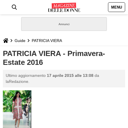
MENU
HOME
NEWS
Guide
PATRICIA VIERA
STILE
PATRICIA VIERA - Primavera-
Estate 2016
BIOGRAFIE
Ultimo aggiornamento
17 aprile 2015 alle 13:08
da
DEFINIZIONI
laRedazione.
GASTRONOMIA
CAPELLI
SESSO