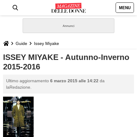
MENU
HOME
NEWS
Guide
Issey Miyake
STILE
ISSEY MIYAKE - Autunno-Inverno
2015-2016
BIOGRAFIE
Ultimo aggiornamento
6 marzo 2015 alle 14:22
da
DEFINIZIONI
laRedazione.
GASTRONOMIA
CAPELLI
SESSO