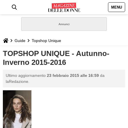
MENU
HOME
NEWS
Guide
Topshop Unique
STILE
TOPSHOP UNIQUE - Autunno-
Inverno 2015-2016
BIOGRAFIE
Ultimo aggiornamento
23 febbraio 2015 alle 16:59
da
DEFINIZIONI
laRedazione.
GASTRONOMIA
CAPELLI
SESSO