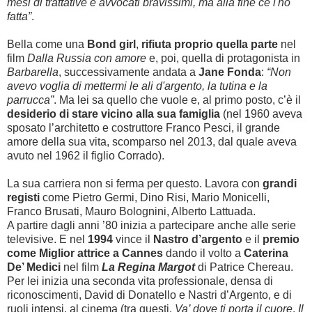
mesi di trattative e avvocati bravissimi, ma alla fine ce l'ho
fatta”
.
Bella come una
Bond girl
,
rifiuta proprio quella parte
nel
film
Dalla Russia con amore
e, poi, quella di protagonista in
Barbarella
, successivamente andata a
Jane Fonda
:
“Non
avevo voglia di mettermi le ali d'argento, la tutina e la
parrucca”
. Ma lei sa quello che vuole e, al primo posto, c’è il
desiderio di stare vicino alla sua famiglia
(nel 1960 aveva
sposato l’architetto e costruttore Franco Pesci, il grande
amore della sua vita, scomparso nel 2013, dal quale aveva
avuto nel 1962 il figlio Corrado).
La sua carriera non si ferma per questo. Lavora con
grandi
registi
come Pietro Germi, Dino Risi, Mario Monicelli,
Franco Brusati, Mauro Bolognini, Alberto Lattuada.
A partire dagli anni ’80 inizia a partecipare anche alle serie
televisive. E nel
1994
vince il
Nastro d’argento
e il
premio
come Miglior attrice a Cannes
dando il volto a
Caterina
De’ Medici
nel film
La Regina Margot
di Patrice Chereau.
Per lei inizia una seconda vita professionale, densa di
riconoscimenti, David di Donatello e Nastri d’Argento, e di
ruoli intensi, al cinema (tra questi,
Va’ dove ti porta il cuore
,
Il