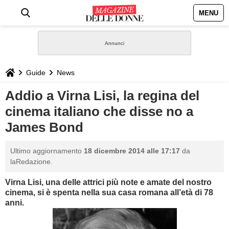
MENU
HOME
NEWS
Guide
News
STILE
Addio a Virna Lisi, la regina del
cinema italiano che disse no a
BIOGRAFIE
James Bond
DEFINIZIONI
Ultimo aggiornamento
18 dicembre 2014 alle 17:17
da
laRedazione.
GASTRONOMIA
Virna Lisi, una delle attrici più note e amate del nostro
cinema, si è spenta nella sua casa romana all’età di 78
CAPELLI
anni.
SESSO