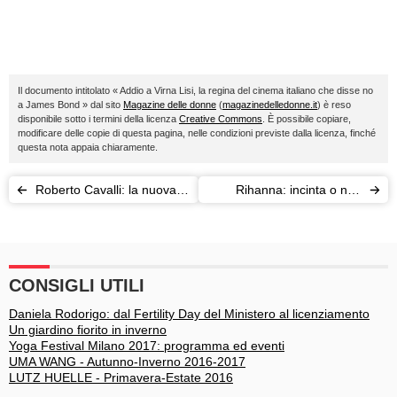
Il documento intitolato « Addio a Virna Lisi, la regina del cinema italiano che disse no
a James Bond » dal sito
Magazine delle donne
(
magazinedelledonne.it
) è reso
disponibile sotto i termini della licenza
Creative Commons
. È possibile copiare,
modificare delle copie di questa pagina, nelle condizioni previste dalla licenza, finché
questa nota appaia chiaramente.
Roberto Cavalli: la nuova
Rihanna: incinta o non
testimonial Primavera-
incinta? Questo è il
Estate 2015 è Nicki Minaj
dilemma!
CONSIGLI UTILI
Daniela Rodorigo: dal Fertility Day del Ministero al licenziamento
Un giardino fiorito in inverno
Yoga Festival Milano 2017: programma ed eventi
UMA WANG - Autunno-Inverno 2016-2017
LUTZ HUELLE - Primavera-Estate 2016