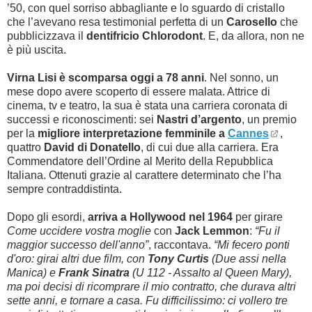
’50, con quel sorriso abbagliante e lo sguardo di cristallo
che l’avevano resa testimonial perfetta di un
Carosello
che
pubblicizzava il
dentifricio Chlorodont
. E, da allora, non ne
è più uscita.
Virna Lisi è scomparsa oggi a 78 anni
. Nel sonno, un
mese dopo avere scoperto di essere malata. Attrice di
cinema, tv e teatro, la sua è stata una carriera coronata di
successi e riconoscimenti: sei
Nastri d’argento
, un premio
per la
migliore interpretazione femminile a
Cannes
,
quattro
David di Donatello
, di cui due alla carriera. Era
Commendatore dell’Ordine al Merito della Repubblica
Italiana. Ottenuti grazie al carattere determinato che l’ha
sempre contraddistinta.
Dopo gli esordi,
arriva a Hollywood nel 1964
per girare
Come uccidere vostra moglie
con
Jack Lemmon
:
“Fu il
maggior successo dell'anno”
, raccontava.
“Mi fecero ponti
d'oro: girai altri due film, con
Tony Curtis
(Due assi nella
Manica) e
Frank Sinatra
(U 112 - Assalto al Queen Mary),
ma poi decisi di ricomprare il mio contratto, che durava altri
sette anni, e tornare a casa. Fu difficilissimo: ci vollero tre