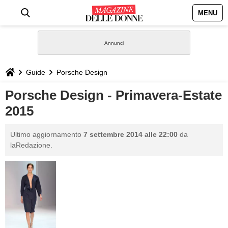
MENU
HOME
NEWS
Guide
Porsche Design
STILE
Porsche Design - Primavera-Estate
2015
BIOGRAFIE
Ultimo aggiornamento
7 settembre 2014 alle 22:00
da
DEFINIZIONI
laRedazione.
GASTRONOMIA
CAPELLI
SESSO