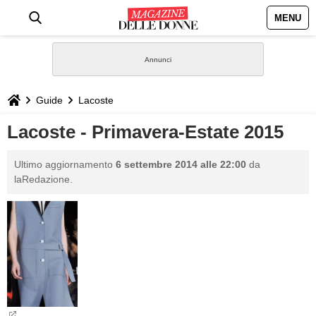
MENU
HOME
NEWS
Guide
Lacoste
STILE
Lacoste - Primavera-Estate 2015
BIOGRAFIE
Ultimo aggiornamento
6 settembre 2014 alle 22:00
da
laRedazione.
DEFINIZIONI
GASTRONOMIA
CAPELLI
SESSO