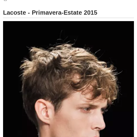
BAMBINO
Lacoste - Primavera-Estate 2015
DIETA
GUIDE
FORUM