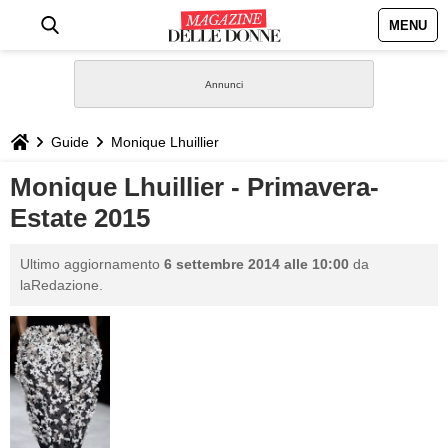
MENU
HOME
NEWS
Guide
Monique Lhuillier
STILE
Monique Lhuillier - Primavera-
Estate 2015
BIOGRAFIE
Ultimo aggiornamento
6 settembre 2014 alle 10:00
da
DEFINIZIONI
laRedazione.
GASTRONOMIA
CAPELLI
SESSO