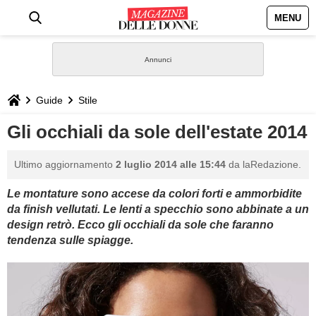
MENU
HOME
NEWS
Guide
Stile
STILE
Gli occhiali da sole dell'estate 2014
BIOGRAFIE
Ultimo aggiornamento
2 luglio 2014 alle 15:44
da laRedazione.
Le montature sono accese da colori forti e ammorbidite
DEFINIZIONI
da finish vellutati. Le lenti a specchio sono abbinate a un
design retrò. Ecco gli occhiali da sole che faranno
GASTRONOMIA
tendenza sulle spiagge.
CAPELLI
SESSO