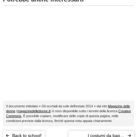
Il documento intitolato « Gli occhiali da sole dell'estate 2014 » dal sito
Magazine delle
donne
(
magazinedelledonne.it
) è reso disponibile sotto i termini della licenza
Creative
Commons
. È possibile copiare, modificare delle copie di questa pagina, nelle
condizioni previste dalla licenza, finché questa nota appaia chiaramente.
Back to school!
I costumi da bagno