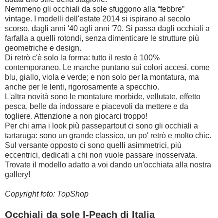
Nemmeno gli occhiali da sole sfuggono alla “febbre”
vintage. I modelli dell'estate 2014 si ispirano al secolo
scorso, dagli anni '40 agli anni '70. Si passa dagli occhiali a
farfalla a quelli rotondi, senza dimenticare le strutture più
geometriche e design.
Di retrò c'è solo la forma: tutto il resto è 100%
contemporaneo. Le marche puntano sui colori accesi, come
blu, giallo, viola e verde; e non solo per la montatura, ma
anche per le lenti, rigorosamente a specchio.
L'altra novità sono le montature morbide, vellutate, effetto
pesca, belle da indossare e piacevoli da mettere e da
togliere. Attenzione a non giocarci troppo!
Per chi ama i look più passepartout ci sono gli occhiali a
tartaruga: sono un grande classico, un po' retrò e molto chic.
Sul versante opposto ci sono quelli asimmetrici, più
eccentrici, dedicati a chi non vuole passare inosservata.
Trovate il modello adatto a voi dando un'occhiata alla nostra
gallery!
Copyright foto: TopShop
Occhiali da sole I-Peach di Italia