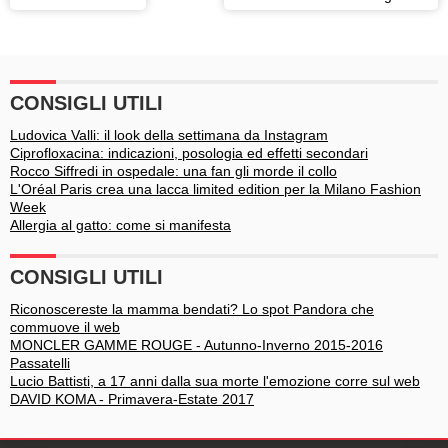
tropicali: la tendenza mare
dell'estate 2014
CONSIGLI UTILI
Ludovica Valli: il look della settimana da Instagram
Ciprofloxacina: indicazioni, posologia ed effetti secondari
Rocco Siffredi in ospedale: una fan gli morde il collo
L'Oréal Paris crea una lacca limited edition per la Milano Fashion
Week
Allergia al gatto: come si manifesta
CONSIGLI UTILI
Riconoscereste la mamma bendati? Lo spot Pandora che
commuove il web
MONCLER GAMME ROUGE - Autunno-Inverno 2015-2016
Passatelli
Lucio Battisti, a 17 anni dalla sua morte l'emozione corre sul web
DAVID KOMA - Primavera-Estate 2017