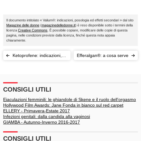
Il documento intitolato « Valium®: indicazioni, posologia ed effetti secondari » dal sito
Magazine delle donne
(
magazinedelledonne.it
) è reso disponibile sotto i termini della
licenza
Creative Commons
. È possibile copiare, modificare delle copie di questa
pagina, nelle condizioni previste dalla licenza, finché questa nota appaia
chiaramente.
Ketoprofene: indicazioni,
Efferalgan®: a cosa serve
posologia ed effetti
collaterali
CONSIGLI UTILI
Eiaculazioni femminili: le ghiandole di Skene e il ruolo dell’orgasmo
Hollywood Film Awards: Jane Fonda in bianco sul red carpet
ELLERY - Primavera-Estate 2017
Infezioni genitali: dalla candida alla vaginosi
GIAMBA - Autunno-Inverno 2016-2017
CONSIGLI UTILI