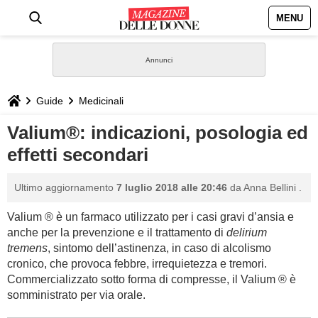
MENU
HOME
NEWS
Guide
Medicinali
STILE
Valium®: indicazioni, posologia ed
effetti secondari
BIOGRAFIE
Ultimo aggiornamento
7 luglio 2018 alle 20:46
da
Anna Bellini
.
DEFINIZIONI
Valium ® è un farmaco utilizzato per i casi gravi d’ansia e
anche per la prevenzione e il trattamento di
delirium
GASTRONOMIA
tremens
, sintomo dell’astinenza, in caso di alcolismo
cronico, che provoca febbre, irrequietezza e tremori.
CAPELLI
Commercializzato sotto forma di compresse, il Valium ® è
somministrato per via orale.
SESSO