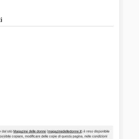
i
» dal sito
Magazine delle donne
(
magazinedelledonne.it
) è reso disponibile
ossibile copiare, modificare delle copie di questa pagina, nelle condizioni