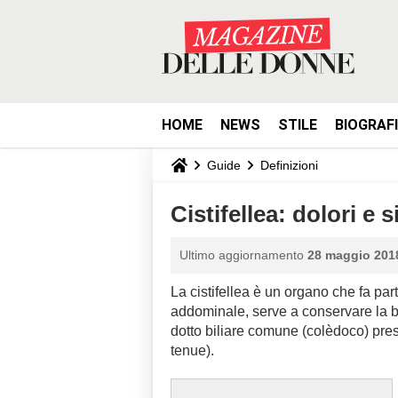
HOME
NEWS
STILE
BIOGRAF
Guide
Definizioni
Cistifellea: dolori e 
Ultimo aggiornamento
28 maggio 2018
La cistifellea è un organo che fa par
addominale, serve a conservare la bi
dotto biliare comune (colèdoco) prese
tenue).