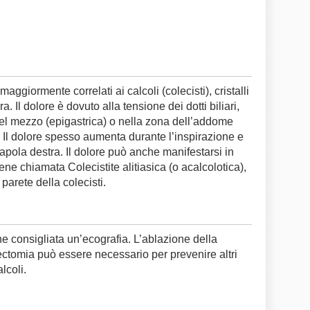
 maggiormente correlati ai calcoli (colecisti), cristalli
. Il dolore è dovuto alla tensione dei dotti biliari,
nel mezzo (epigastrica) o nella zona dell’addome
. Il dolore spesso aumenta durante l’inspirazione e
scapola destra. Il dolore può anche manifestarsi in
ene chiamata Colecistite alitiasica (o acalcolotica),
parete della colecisti.
iene consigliata un’ecografia. L’ablazione della
ectomia può essere necessario per prevenire altri
lcoli.
m