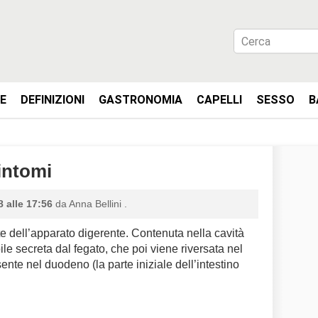
IE
DEFINIZIONI
GASTRONOMIA
CAPELLI
SESSO
B
sintomi
 alle 17:56
da
Anna Bellini
.
te dell’apparato digerente. Contenuta nella cavità
le secreta dal fegato, che poi viene riversata nel
nte nel duodeno (la parte iniziale dell’intestino