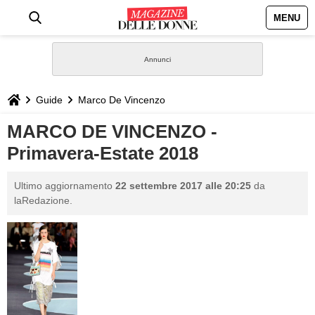
MENU
HOME
NEWS
Guide
Marco De Vincenzo
STILE
MARCO DE VINCENZO -
Primavera-Estate 2018
BIOGRAFIE
Ultimo aggiornamento
22 settembre 2017 alle 20:25
da
DEFINIZIONI
laRedazione.
GASTRONOMIA
CAPELLI
SESSO