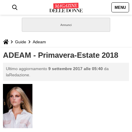
MENU
HOME
NEWS
Guide
Adeam
STILE
ADEAM - Primavera-Estate 2018
BIOGRAFIE
Ultimo aggiornamento
9 settembre 2017 alle 05:40
da
laRedazione.
DEFINIZIONI
GASTRONOMIA
CAPELLI
SESSO