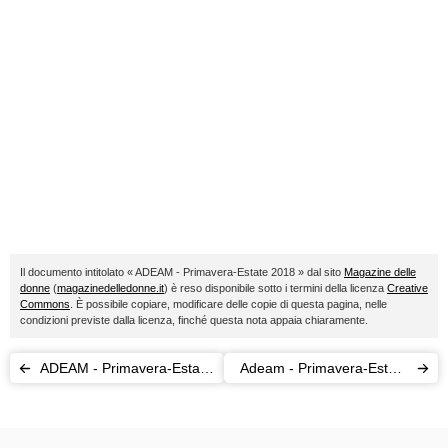
Il documento intitolato « ADEAM - Primavera-Estate 2018 » dal sito
Magazine delle
donne
(
magazinedelledonne.it
) è reso disponibile sotto i termini della licenza
Creative
Commons
. È possibile copiare, modificare delle copie di questa pagina, nelle
condizioni previste dalla licenza, finché questa nota appaia chiaramente.
ADEAM - Primavera-Estate
Adeam - Primavera-Estate
2018
2015