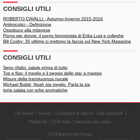
CONSIGLI UTILI
ROBERTO CAVALLI - Autunno-Inverno 2015-2016
Antimicotici - Definizione
Ossobuco alla milanese
Porno per donne: il porno femminista di Erika Lust e colleghe
Bill Cosby: 35 vittime ci mettono la faccia sul New York Magazine
CONSIGLI UTILI
Seno rifatto: salute prima di tutto
Top e flop: il meglio e il peggio delle star a maggio
Misure della translucenza nucale
Michael Bublé: Noah sta meglio. Parla la zia
torta salata con erbe aromatiche
Chi siamo
Scrivici
Condizioni di utilizzo
Dati personali
Pubblicità
CCM Italia
Gestione dei cookie
CCM Benchmark Group