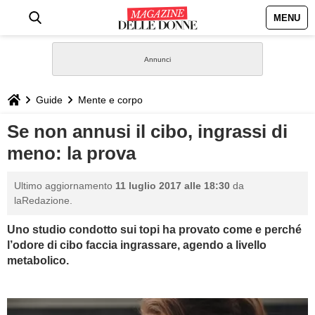
MENU
HOME
NEWS
Guide
Mente e corpo
STILE
Se non annusi il cibo, ingrassi di
meno: la prova
BIOGRAFIE
Ultimo aggiornamento
11 luglio 2017 alle 18:30
da
DEFINIZIONI
laRedazione.
Uno studio condotto sui topi ha provato come e perché
GASTRONOMIA
l’odore di cibo faccia ingrassare, agendo a livello
metabolico.
CAPELLI
SESSO