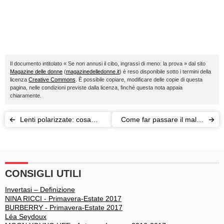
Il documento intitolato « Se non annusi il cibo, ingrassi di meno: la prova » dal sito
Magazine delle donne
(
magazinedelledonne.it
) è reso disponibile sotto i termini della
licenza
Creative Commons
. È possibile copiare, modificare delle copie di questa
pagina, nelle condizioni previste dalla licenza, finché questa nota appaia
chiaramente.
Lenti polarizzate: cosa
Come far passare il mal di
sono e a cosa servono?
testa: i rimedi efficaci
CONSIGLI UTILI
Invertasi – Definizione
NINA RICCI - Primavera-Estate 2017
BURBERRY - Primavera-Estate 2017
Léa Seydoux