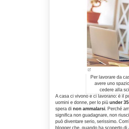
Per lavorare da cas
avere uno spazio 
cedere alla sc
A casa ci vivono e ci lavorano: è il 
uomini e donne, per lo più
under 35
spera di
non ammalarsi
. Perché am
significa non guadagnare, non riusc
può diventare serio, serissimo. Co
blogger che, quando ha scoperto di