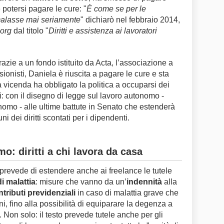
e potersi pagare le cure: "
È come se per le
malasse mai seriamente
" dichiarò nel febbraio 2014,
org
dal titolo "
Diritti e assistenza ai lavoratori
azie a un fondo istituito da Acta, l’associazione a
ssionisti, Daniela è riuscita a pagare le cure e sta
la vicenda ha obbligato la politica a occuparsi dei
: con il disegno di legge sul lavoro autonomo -
nomo - alle ultime battute in Senato che estenderà
 dei diritti scontati per i dipendenti.
o: diritti a chi lavora da casa
prevede di estendere anche ai freelance le tutele
i malattia
: misure che vanno da un’
indennità
alla
tributi previdenziali
in caso di malattia grave che
rni, fino alla possibilità di equiparare la degenza a
. Non solo: il testo prevede tutele anche per gli