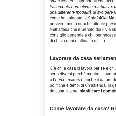
smart worker
, i dipendenti che accet
trattamento normativo e retributivo, p
una differente modalità di svolgere l
come ha spiegato al
Sole24Ore
Mau
provvedimento nonché attuale preside
Nell’attesa che il Senato dia il via l
consiglio generale a chi, per necessit
di chi va ogni mattina in ufficio.
Lavorare da casa seriamen
C’è chi a casa ci lavora per sé e chi
sono diversi perché mentre il lavorat
o l’
home makers
è anche il datore di
politiche e tempi di un’azienda. In ge
da casa, sta nel
pianificare i compit
Come lavorare da casa? Ri