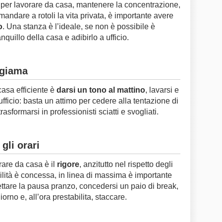
o: per lavorare da casa, mantenere la concentrazione,
mandare a rotoli la vita privata, è importante avere
o
. Una stanza è l’ideale, se non è possibile è
quillo della casa e adibirlo a ufficio.
igiama
casa efficiente è
darsi un tono al mattino
, lavarsi e
fficio: basta un attimo per cedere alla tentazione di
rasformarsi in professionisti sciatti e svogliati.
gli orari
rare da casa è il
rigore
, anzitutto nel rispetto degli
bilità è concessa, in linea di massima è importante
pettare la pausa pranzo, concedersi un paio di break,
iorno e, all’ora prestabilita, staccare.