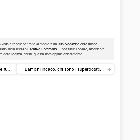
 vista e regole per farlo al meglio » dal sito
Magazine delle donne
ermini della licenza
Creative Commons
. È possibile copiare, modificare
ste dalla licenza, finché questa nota appaia chiaramente.
e fuori
Bambini indaco, chi sono i superdotati in
salsa New Age