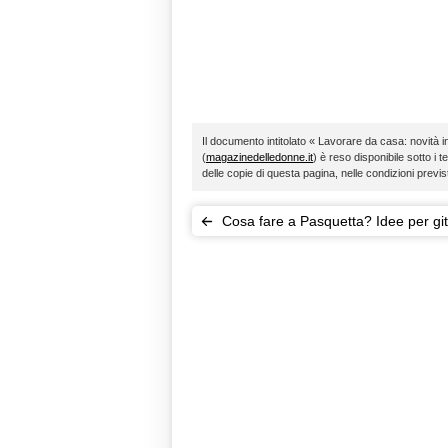
Il documento intitolato « Lavorare da casa: novità in
(
magazinedelledonne.it
) è reso disponibile sotto i t
delle copie di questa pagina, nelle condizioni previ
Cosa fare a Pasquetta? Idee per git
porta