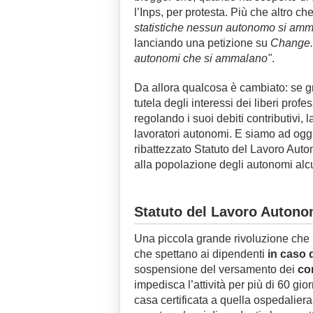
l’Inps, per protesta. Più che altro ch
statistiche nessun autonomo si am
lanciando una petizione su
Change.
autonomi che si ammalano"
.
Da allora qualcosa è cambiato: se gr
tutela degli interessi dei liberi profe
regolando i suoi debiti contributivi, 
lavoratori autonomi. E siamo ad oggi
ribattezzato Statuto del Lavoro Auto
alla popolazione degli autonomi alcuni
Statuto del Lavoro Autonom
Una piccola grande rivoluzione che 
che spettano ai dipendenti
in caso d
sospensione del versamento dei
con
impedisca l’attività per più di 60 gio
casa certificata a quella ospedaliera