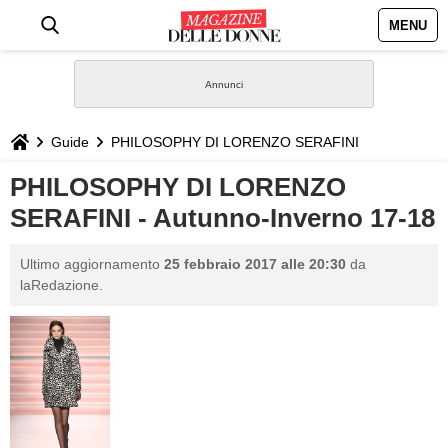
MENU
HOME
NEWS
Guide
PHILOSOPHY DI LORENZO SERAFINI
STILE
PHILOSOPHY DI LORENZO
SERAFINI - Autunno-Inverno 17-18
BIOGRAFIE
Ultimo aggiornamento
25 febbraio 2017 alle 20:30
da
DEFINIZIONI
laRedazione.
GASTRONOMIA
CAPELLI
SESSO