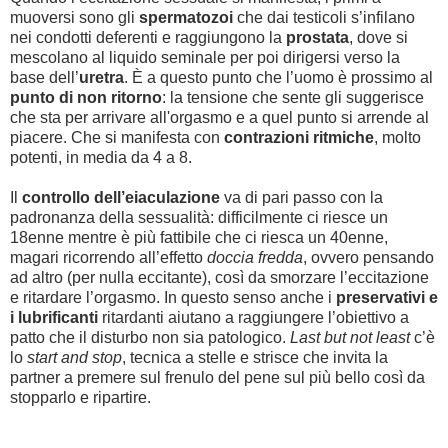
muoversi sono gli
spermatozoi
che dai testicoli s’infilano
nei condotti deferenti e raggiungono la
prostata
, dove si
mescolano al liquido seminale per poi dirigersi verso la
base dell’
uretra
. È a questo punto che l’uomo è prossimo al
punto di non ritorno
: la tensione che sente gli suggerisce
che sta per arrivare all'orgasmo e a quel punto si arrende al
piacere. Che si manifesta con
contrazioni ritmiche
, molto
potenti, in media da 4 a 8.
Il
controllo dell’eiaculazione
va di pari passo con la
padronanza della sessualità: difficilmente ci riesce un
18enne mentre è più fattibile che ci riesca un 40enne,
magari ricorrendo all’effetto
doccia fredda
, ovvero pensando
ad altro (per nulla eccitante), così da smorzare l’eccitazione
e ritardare l’orgasmo. In questo senso anche i
preservativi e
i lubrificanti
ritardanti aiutano a raggiungere l’obiettivo a
patto che il disturbo non sia patologico.
Last but not least
c’è
lo
start and stop
, tecnica a stelle e strisce che invita la
partner a premere sul frenulo del pene sul più bello così da
stopparlo e ripartire.