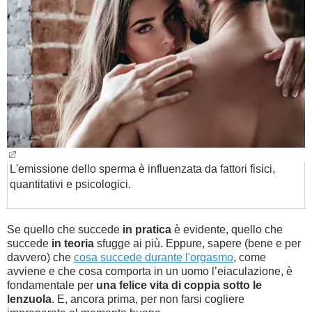
BAMBINO
DIETA
GUIDE
FORUM
L'emissione dello sperma è influenzata da fattori fisici,
quantitativi e psicologici.
Se quello che succede
in pratica
è evidente, quello che
succede
in teoria
sfugge ai più. Eppure, sapere (bene e per
davvero) che
cosa succede durante l'orgasmo
, come
avviene e che cosa comporta in un uomo l’eiaculazione, è
fondamentale per
una
felice vita di coppia sotto le
lenzuola
. E, ancora prima, per non farsi cogliere