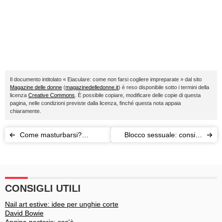
Il documento intitolato « Eiaculare: come non farsi cogliere impreparate » dal sito
Magazine delle donne
(
magazinedelledonne.it
) è reso disponibile sotto i termini della
licenza
Creative Commons
. È possibile copiare, modificare delle copie di questa
pagina, nelle condizioni previste dalla licenza, finché questa nota appaia
chiaramente.
Come masturbarsi?
Blocco sessuale: consigli
Autoerotismo femminile e
per vivere al meglio la
consigli
propria sessualità
CONSIGLI UTILI
Nail art estive: idee per unghie corte
David Bowie