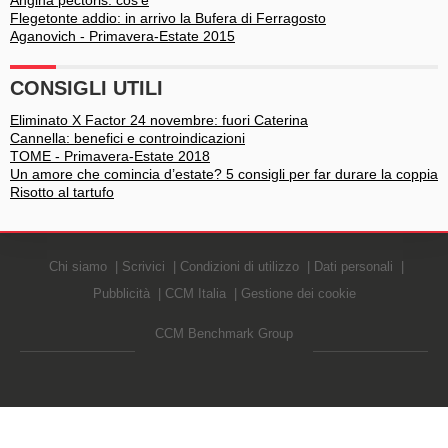
Angina pectoris: cos'è
Flegetonte addio: in arrivo la Bufera di Ferragosto
Aganovich - Primavera-Estate 2015
CONSIGLI UTILI
Eliminato X Factor 24 novembre: fuori Caterina
Cannella: benefici e controindicazioni
TOME - Primavera-Estate 2018
Un amore che comincia d’estate? 5 consigli per far durare la coppia
Risotto al tartufo
Chi siamo
Scrivici
Condizioni di utilizzo
Dati personali
Pubblicità
CCM Italia
Gestione dei cookie
CCM Benchmark Group