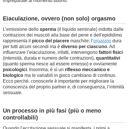
impreparate al momento buono.
Eiaculazione, ovvero (non solo) orgasmo
L’emissione dello
sperma
(il liquido seminale) indotta dalle
contrazioni dei muscoli alla base del pene e dell'epididimo
rappresenta il
picco del piacere
maschile: l’
orgasmo
dura
per tutti alcuni secondi ma è
diverso per ciascuno
. Ad
influenzare l’eiaculazione, infatti, intervengono
fattori fisici
(intensità, durata e numero delle contrazioni),
quantitativi
(quanto sperma riesce ad essere emesso) e ovviamente
psicologici
. Insomma, è sì un
riflesso meccanico e
biologico
ma le variabili in gioco cambiano di continuo.
Ecco perché, conoscerle è importante per migliorare la
conoscenza del proprio partner e, di conseguenza, l’intimità
sessuale.
Un processo in più fasi (più o meno
controllabili)
Quando l’eccitazione sessuale si manifesta, i primi a