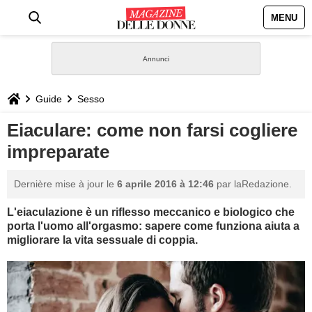
MENU
HOME
NEWS
Guide
Sesso
STILE
Eiaculare: come non farsi cogliere
impreparate
BIOGRAFIE
Dernière mise à jour le
6 aprile 2016 à 12:46
par laRedazione.
DEFINIZIONI
L'eiaculazione è un riflesso meccanico e biologico che
porta l'uomo all'orgasmo: sapere come funziona aiuta a
GASTRONOMIA
migliorare la vita sessuale di coppia.
CAPELLI
SESSO