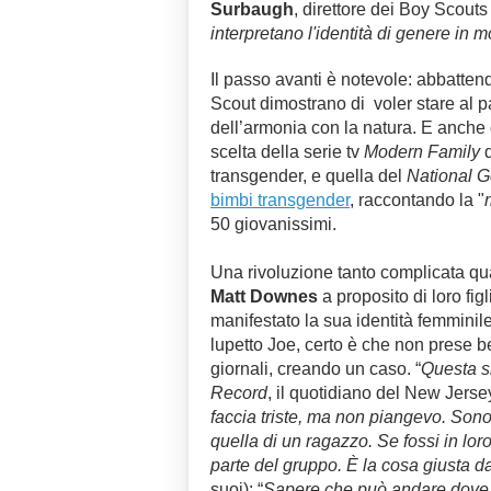
Surbaugh
, direttore dei Boy Scouts
interpretano l'identità di genere in m
Il passo avanti è notevole: abbattend
Scout dimostrano di voler stare al p
dell’armonia con la natura. E anche
scelta della serie tv
Modern Family
d
transgender, e quella del
National 
bimbi transgender
, raccontando la "
50 giovanissimi.
Una rivoluzione tanto complicata qu
Matt Downes
a proposito di loro fig
manifestato la sua identità femmini
lupetto Joe, certo è che non prese b
giornali, creando un caso. “
Questa s
Record
, il quotidiano del New Jers
faccia triste, ma non piangevo. Sono 
quella di un ragazzo. Se fossi in lo
parte del gruppo. È la cosa giusta da
suoi): “
Sapere che può andare dove 