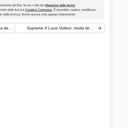
voluzione dei Boy Scout » dal sito
Magazine delle donne
ermini della licenza
Creative Commons
. È possibile copiare, modificare
ste dalla licenza, finché questa nota appaia chiaramente.
ra della
Supreme X Louis Vuitton: moda street
d'alta gamma