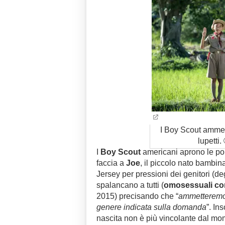
I Boy Scout ammet
lupetti
I
Boy Scout
americani aprono le po
faccia a
Joe
, il piccolo nato bambin
Jersey per pressioni dei genitori (deg
spalancano a tutti (
omosessuali co
2015) precisando che “
ammetteremo e
genere indicata sulla domanda
”. In
nascita non è più vincolante dal mo