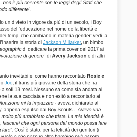
 -
non è più coerente con le leggi degli Stati che
odo differente
”.
o un divieto in vigore da più di un secolo, i Boy
asso dell’educazione nel nome della libertà e
 dei tempi che cambiano in materia gender: vedi la
’inserire la storia di
Jackson Millarker
, un bimbo
Geographic
di dedicare la prima cover del 2017 ai
rivoluzione di genere
" di
Avery Jackson
e di altri
anto inevitabile, come hanno raccontato
Rosie e
lio
Joe
, il trans più giovane della storia che ha
le a soli 18 mesi. Nessuno sa come sia andata al
ene la sua cacciata e non esitò a raccontarlo ai
ituazione mi fa impazzire
- aveva dichiarato al
ey, appena espulso dai Boy Scouts -.
Avevo una
molto più arrabbiato che triste. La mia identità è
ro, lascerei che ogni persona del mondo possa fare
 fare
”. Così è stato, per la felicità dei genitori (i
vuole e che nessun altro bambino può essere