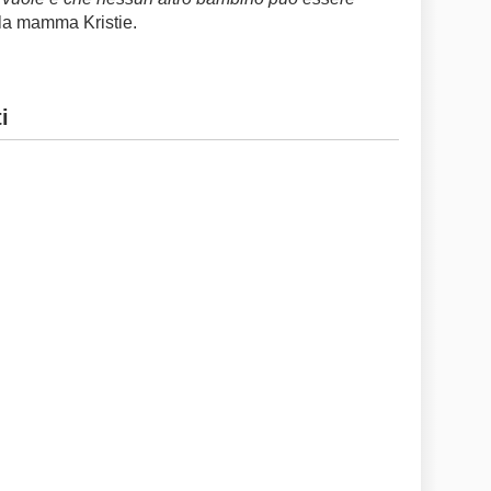
 la mamma Kristie.
i