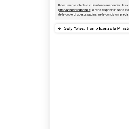
Il documento intitolato « Bambini transgender: la ri
(
magazinedelledonne.it
) è reso disponibile sotto i t
delle copie di questa pagina, nelle condizioni previ
Sally Yates: Trump licenza la Minist
Giustizia