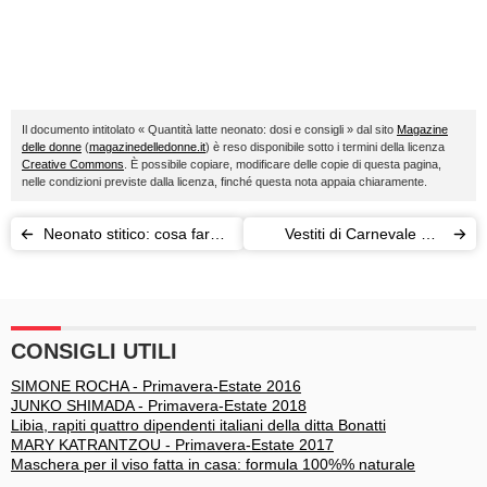
Il documento intitolato « Quantità latte neonato: dosi e consigli » dal sito
Magazine
delle donne
(
magazinedelledonne.it
) è reso disponibile sotto i termini della licenza
Creative Commons
. È possibile copiare, modificare delle copie di questa pagina,
nelle condizioni previste dalla licenza, finché questa nota appaia chiaramente.
Neonato stitico: cosa fare
Vestiti di Carnevale per
(quando è vero)
neonati: quali scegliere?
CONSIGLI UTILI
SIMONE ROCHA - Primavera-Estate 2016
JUNKO SHIMADA - Primavera-Estate 2018
Libia, rapiti quattro dipendenti italiani della ditta Bonatti
MARY KATRANTZOU - Primavera-Estate 2017
Maschera per il viso fatta in casa: formula 100%% naturale