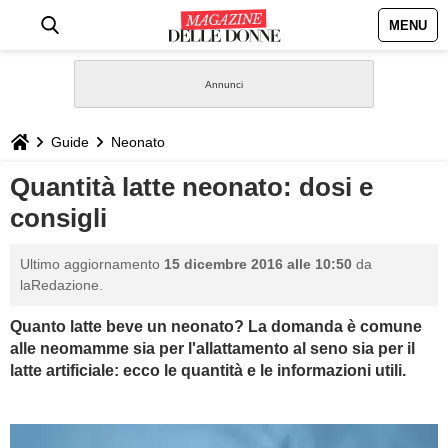
MENU
HOME
NEWS
Guide
Neonato
STILE
Quantità latte neonato: dosi e
consigli
BIOGRAFIE
Ultimo aggiornamento
15 dicembre 2016 alle 10:50
da
DEFINIZIONI
laRedazione.
Quanto latte beve un neonato? La domanda è comune
GASTRONOMIA
alle neomamme sia per l'allattamento al seno sia per il
latte artificiale: ecco le quantità e le informazioni utili.
CAPELLI
SESSO