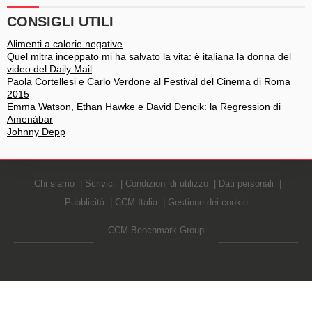
CONSIGLI UTILI
Alimenti a calorie negative
Quel mitra inceppato mi ha salvato la vita: è italiana la donna del
video del Daily Mail
Paola Cortellesi e Carlo Verdone al Festival del Cinema di Roma
2015
Emma Watson, Ethan Hawke e David Dencik: la Regression di
Amenábar
Johnny Depp
Chi siamo
Scrivici
Condizioni di utilizzo
Dati personali
Pubblicità
CCM Italia
Gestione dei cookie
CCM Benchmark Group