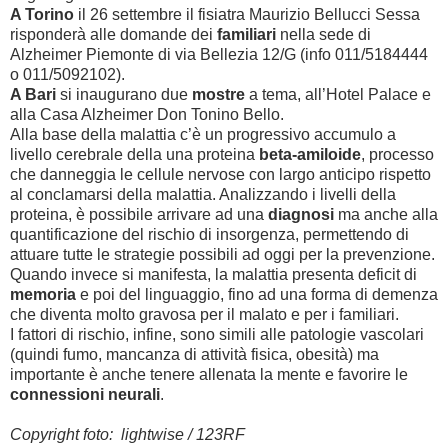
A Torino
il 26 settembre il fisiatra Maurizio Bellucci Sessa
risponderà alle domande dei
familiari
nella sede di
Alzheimer Piemonte di via Bellezia 12/G (info 011/5184444
o 011/5092102).
A Bari
si inaugurano due
mostre
a tema, all’Hotel Palace e
alla Casa Alzheimer Don Tonino Bello.
Alla base della malattia c’è un progressivo accumulo a
livello cerebrale della una proteina
beta-amiloide
, processo
che danneggia le cellule nervose con largo anticipo rispetto
al conclamarsi della malattia. Analizzando i livelli della
proteina, è possibile arrivare ad una
diagnosi
ma anche alla
quantificazione del rischio di insorgenza, permettendo di
attuare tutte le strategie possibili ad oggi per la prevenzione.
Quando invece si manifesta, la malattia presenta deficit di
memoria
e poi del linguaggio, fino ad una forma di demenza
che diventa molto gravosa per il malato e per i familiari.
I fattori di rischio, infine, sono simili alle patologie vascolari
(quindi fumo, mancanza di attività fisica, obesità) ma
importante è anche tenere allenata la mente e favorire le
connessioni neurali
.
Copyright foto: lightwise / 123RF