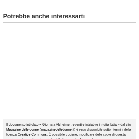
Potrebbe anche interessarti
Il documento intitolato « Giornata Alzheimer: eventi e iniziative in tutta Italia » dal sito
Magazine delle donne
(
magazinedelledonne.it
) è reso disponibile sotto i termini della
licenza
Creative Commons
. È possibile copiare, modificare delle copie di questa