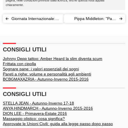
pagina, nelle condizioni previste dalla licenza, finché questa nota appaia
chiaramente.
Giornata Internazionale:
Pippa Middleton: “Party
quella della Pace (a parole)
girl? No, grazie”
è il 21 settembre
CONSIGLI UTILI
Johnny Depp tattoo: Amber Heard la slim diventa scum
Frittata con cipolla
Sognare pane: i valori essenziali dei sogni
Pareti a righe: volume e personalità agli ambienti
BCBGMAXAZRIA - Autunno-Inverno 2015-2016
CONSIGLI UTILI
STELLA JEAN - Autunno-Inverno 17-18
ANYA HINDMARCH - Autunno-Inverno 2015-2016
DION LEE - Primavera-Estate 2016
Massaggio olistico: cosa significa?
Approvate le Unioni Civili: guida alla legge passo dopo passo