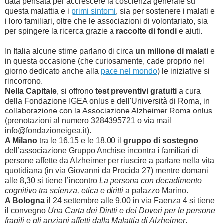
data pensata per accrescere la coscienza generale su
questa malattia e i
primi sintomi
, sia per sostenere i malati e
i loro familiari, oltre che le associazioni di volontariato, sia
per spingere la ricerca grazie a
raccolte di fondi
e aiuti.
In Italia alcune stime parlano di circa
un milione di malati
e
in questa occasione (che curiosamente, cade proprio nel
giorno dedicato anche alla
pace nel mondo
) le iniziative si
rincorrono.
Nella Capitale
, si offrono
test preventivi gratuiti
a cura
della Fondazione IGEA onlus e dell'Università di Roma, in
collaborazione con la Associazione Alzheimer Roma onlus
(prenotazioni al numero 3284395721 o via mail
info@fondazioneigea.it).
A Milano
tra le 16,15 e le 18,00 il
gruppo di sostegno
dell’associazione Gruppo Anchise incontra i familiari di
persone affette da Alzheimer per riuscire a parlare nella vita
quotidiana (in via Giovanni da Procida 27) mentre domani
alle 8,30 si tiene l’incontro
La persona con decadimento
cognitivo tra scienza, etica e diritti
a palazzo Marino.
A Bologna
il 24 settembre alle 9,00 in via Faenza 4 si tiene
il convegno
Una Carta dei Diritti e dei Doveri per le persone
fragili e gli anziani affetti dalla Malattia di Alzheimer
.