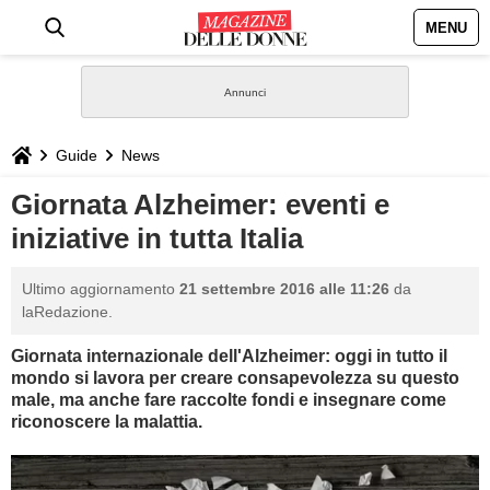
MENU
HOME
NEWS
Guide
News
STILE
Giornata Alzheimer: eventi e
iniziative in tutta Italia
BIOGRAFIE
Ultimo aggiornamento
21 settembre 2016 alle 11:26
da
DEFINIZIONI
laRedazione.
Giornata internazionale dell'Alzheimer: oggi in tutto il
GASTRONOMIA
mondo si lavora per creare consapevolezza su questo
male, ma anche fare raccolte fondi e insegnare come
CAPELLI
riconoscere la malattia.
SESSO