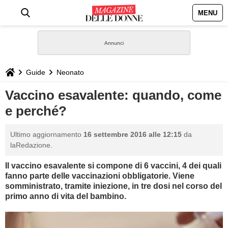
MENU
HOME
NEWS
Guide
Neonato
STILE
Vaccino esavalente: quando, come
e perché?
BIOGRAFIE
Ultimo aggiornamento
16 settembre 2016 alle 12:15
da
DEFINIZIONI
laRedazione.
Il vaccino esavalente si compone di 6 vaccini, 4 dei quali
GASTRONOMIA
fanno parte delle vaccinazioni obbligatorie. Viene
somministrato, tramite iniezione, in tre dosi nel corso del
CAPELLI
primo anno di vita del bambino.
SESSO