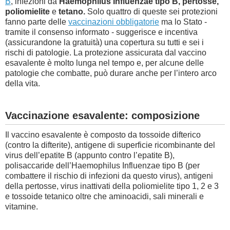
B
, infezioni da
Haemophilus Influenzae tipo B, pertosse,
poliomielite
e
tetano.
Solo quattro di queste sei protezioni
fanno parte delle
vaccinazioni obbligatorie
ma lo Stato -
tramite il consenso informato - suggerisce e incentiva
(assicurandone la gratuità) una copertura su tutti e sei i
rischi di patologie. La protezione assicurata dal vaccino
esavalente è
molto lunga nel tempo e, per alcune delle
patologie che combatte, può durare anche per l’intero arco
della vita.
Vaccinazione esavalente: composizione
Il vaccino esavalente è composto da tossoide difterico
(contro la difterite), antigene di superficie ricombinante del
virus dell’epatite B (appunto contro l’epatite B),
polisaccaride dell’Haemophilus Influenzae tipo B (per
combattere il rischio di infezioni da questo virus), antigeni
della pertosse, virus inattivati della poliomielite tipo 1, 2 e 3
e tossoide tetanico oltre che aminoacidi, sali minerali e
vitamine.