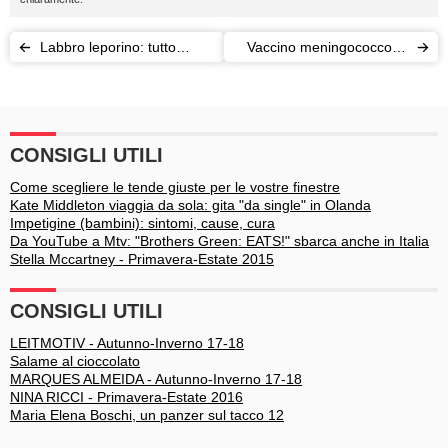
Labbro leporino: tutto
Vaccino meningococco b:
quello che c'è da sapere
cosa c’è da sapere
CONSIGLI UTILI
Come scegliere le tende giuste per le vostre finestre
Kate Middleton viaggia da sola: gita "da single" in Olanda
Impetigine (bambini): sintomi, cause, cura
Da YouTube a Mtv: "Brothers Green: EATS!" sbarca anche in Italia
Stella Mccartney - Primavera-Estate 2015
CONSIGLI UTILI
LEITMOTIV - Autunno-Inverno 17-18
Salame al cioccolato
MARQUES ALMEIDA - Autunno-Inverno 17-18
NINA RICCI - Primavera-Estate 2016
Maria Elena Boschi, un panzer sul tacco 12