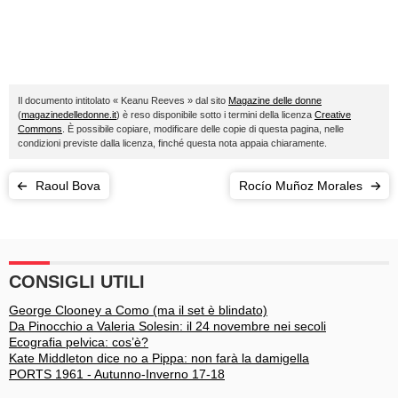
Il documento intitolato « Keanu Reeves » dal sito
Magazine delle donne
(
magazinedelledonne.it
) è reso disponibile sotto i termini della licenza
Creative
Commons
. È possibile copiare, modificare delle copie di questa pagina, nelle
condizioni previste dalla licenza, finché questa nota appaia chiaramente.
Raoul Bova
Rocío Muñoz Morales
CONSIGLI UTILI
George Clooney a Como (ma il set è blindato)
Da Pinocchio a Valeria Solesin: il 24 novembre nei secoli
Ecografia pelvica: cos’è?
Kate Middleton dice no a Pippa: non farà la damigella
PORTS 1961 - Autunno-Inverno 17-18