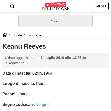
MENU
HOME
NEWS
Guide
Biografie
STILE
Keanu Reeves
BIOGRAFIE
Ultimo aggiornamento
14 luglio 2016 alle 13:46
da
laRedazione.
DEFINIZIONI
Data di nascita:
02/09/1964
GASTRONOMIA
Luogo di nascita:
Beirut
Paese:
Libano
CAPELLI
Segno zodiacale:
Vergine
SESSO