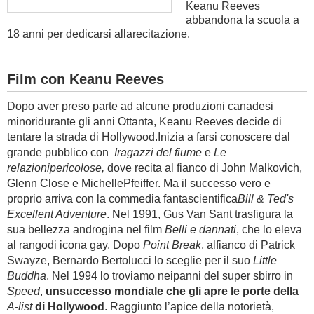
Keanu Reeves
abbandona la scuola a
18 anni per dedicarsi allarecitazione.
Film con Keanu Reeves
Dopo aver preso parte ad alcune produzioni canadesi
minoridurante gli anni Ottanta, Keanu Reeves decide di
tentare la strada di Hollywood.Inizia a farsi conoscere dal
grande pubblico con
Iragazzi del fiume
e
Le
relazionipericolose,
dove recita al fianco di John Malkovich,
Glenn Close e MichellePfeiffer. Ma il successo vero e
proprio arriva con la commedia fantascientifica
Bill & Ted's
Excellent Adventure
. Nel 1991, Gus Van Sant trasfigura la
sua bellezza androgina nel film
Belli e dannati
, che lo eleva
al rangodi icona gay. Dopo
Point Break
, alfianco di Patrick
Swayze, Bernardo Bertolucci lo sceglie per il suo
Little
Buddha
. Nel 1994 lo troviamo neipanni del super sbirro in
Speed
,
unsuccesso mondiale che gli apre le porte della
A-list
di Hollywood
.
Raggiunto l’apice della notorietà,