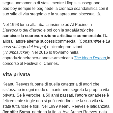
segue unmomento di stasi: mentre i flop si susseguono, il
bad boy riempie le paginedella cronaca scandalistica con il
suo stile di vita sregolato e la suapresunta bisessualità.
Nel 1998 torna alla ribalta insieme ad Al Pacino in
L’avvocato del diavolo
e poi con la saga
Matrix
che
sancisce la suaresurrezione artistica e commerciale
. Da
allora l’attore alterna successicommerciali (
Constantine
e
La
casa sul lago del tempo
) e piccoleproduzioni
(
Thumbsucker
). Nel 2016 lo troviamo nella
coproduzionefranco-danese-americana
The Neon Demon
,in
concorso al Festival di Cannes.
Vita privata
Keanu Reeves fa parte di quella categoria di attori che
sisforzano in ogni modo di mantenere segreta la propria vita
privata. Se è veroche, a 50 anni passati, l’attore canadese è
felicemente single non si può certodire che la sua vita sia
stata tutta rose e fiori. Nel 1999 Keanu Reeves e lafidanzata,
Jennifer Syma
, perdono la figlia, Ava Archer Reeves, nata