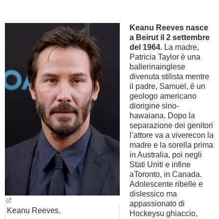
BAMBINO
Keanu Reeves nasce
a Beirut
il 2 settembre
DIETA
del 1964
. La madre,
Patricia Taylor è una
ballerinainglese
GUIDE
divenuta stilista mentre
il padre, Samuel, è un
FORUM
geologo americano
diorigine sino-
hawaiana. Dopo la
separazione dei genitori
l’attore va a viverecon la
madre e la sorella prima
in Australia, poi negli
Stati Uniti e infine
aToronto, in Canada.
Adolescente ribelle e
dislessico ma
appassionato di
Keanu Reeves.
Hockeysu ghiaccio,