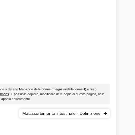
one » dal sito
Magazine delle donne
(
magazinedelledonne.it
) è reso
ommons
. È possibile copiare, modificare delle copie di questa pagina, nelle
ta appaia chiaramente.
Malassorbimento intestinale - Definizione