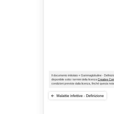
Il documento intitolato « Gammaglobuline - Definizi
disponibile sotto i termini della licenza
Creative C
condizioni previste dalla licenza, finché questa no
Malattie infettive - Definizione