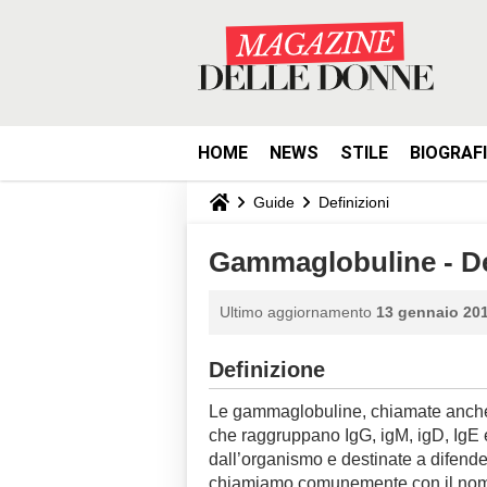
HOME
NEWS
STILE
BIOGRAF
Guide
Definizioni
Gammaglobuline - De
Ultimo aggiornamento
13 gennaio 201
Definizione
Le gammaglobuline, chiamate anche 
che raggruppano IgG, igM, igD, IgE e 
dall’organismo e destinate a difende
chiamiamo comunemente con il nome