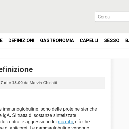
IE
DEFINIZIONI
GASTRONOMIA
CAPELLI
SESSO
B
finizione
7 alle 13:00
da
Marzia Chiriatti
.
immunoglobuline, sono delle proteine sieriche
igA. Si tratta di sostanze sintetizzate
rlo contro le aggressioni dei
microbi
, ciò che
 di anticorpi. Le gammaglobuline vengono