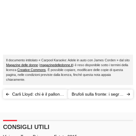
Il documento intitolato « Carpool Karaoke: Adele in auto con James Corden » dal sito
Magazine delle donne
(
magazinedelledonne.it
) è reso disponibile sotto i termini della
licenza
Creative Commons
. È possibile copiare, modificare delle copie di questa
pagina, nelle condizioni previste dalla licenza, finché questa nota appaia
chiaramente.
Carli Lloyd: chi è il pallone
Brufoli sulla fronte: i segreti
d'oro del calcio femminile
per una pelle perfetta
come Kendall Jenner
CONSIGLI UTILI