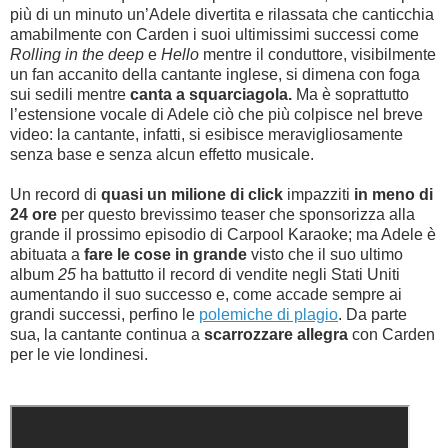
più di un minuto un’Adele divertita e rilassata che canticchia
amabilmente con Carden i suoi ultimissimi successi come
Rolling in the deep
e
Hello
mentre il conduttore, visibilmente
un fan accanito della cantante inglese, si dimena con foga
sui sedili mentre
canta a squarciagola.
Ma è soprattutto
l’estensione vocale di Adele ciò che più colpisce nel breve
video: la cantante, infatti, si esibisce meravigliosamente
senza base e senza alcun effetto musicale.
Un record di
quasi un milione di click
impazziti
in meno di
24 ore
per questo brevissimo teaser che sponsorizza alla
grande il prossimo episodio di Carpool Karaoke; ma Adele è
abituata a
fare le cose in grande
visto che il suo ultimo
album
25
ha battutto il record di vendite negli Stati Uniti
aumentando il suo successo e, come accade sempre ai
grandi successi, perfino le
polemiche di plagio
. Da parte
sua, la cantante continua a
scarrozzare allegra
con Carden
per le vie londinesi.