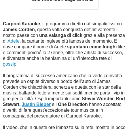
Carpool Karaoke
, il programma diretto dal simpaticissimo
James Corden
, questa volta conquista definitivamente il
nostro paese con
una valanga di click
grazie alla presenza
di
Adele
, la cantante inglese più famosa del momento. E
dove compare il nome di Adele
spuntano come funghi
like
e commenti poiché la 27enne, oltre che artista di successo,
è diventata anche la beniamina di un’inferocita rete di
gossip
.
Il programma di successo americano che la vede coinvolta
prevede un ospite diverso a bordo dell’auto di James
Corden che chiacchiera, scherza e duetta con le star della
musica ballando letteralmente sui sedili mentre porta i vip in
giro per la città. Ospiti importanti come
Stevie Wonder, Rod
Stewart,
Justin Bieber
e i
One Direction
hanno accettato
divertiti di fare quest’eccezionale tour musicale in
compagnia del presentatore di Carpool Karaoke.
Il video, che in queste ore impazza sulla rete, mostra in poco