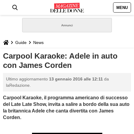
MENU
HOME
NEWS
Guide
News
STILE
Carpool Karaoke: Adele in auto
con James Corden
BIOGRAFIE
Ultimo aggiornamento
13 gennaio 2016 alle 12:11
da
DEFINIZIONI
laRedazione.
Carpool Karaoke, il programma americano di successo
GASTRONOMIA
del Late Late Show, invita a salire a bordo della sua auto
la britannica Adele che canta divertita con James
CAPELLI
Corden.
SESSO