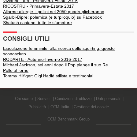
Vivianne Tam - Primavera-Estate 2015
RICOSTRU - Primavera-Estate 2017
Allarme allergie: i pollini nel 2050 quadruplicheranno
Sgarbi-Diprè: polemica (e turpiloquio) su Facebook
Shatush castano: tutte le sfumature
CONSIGLI UTILI
Eiaculazione femminile: alla ricerca dello squirting, questo
sconosciuto
RODARTE - Autunno-Inverno 2016-2017
Michael Jackson, sei anni dopo il Pop piange il suo Re
Pollo al forno
Tommy Hilfiger: Gigi Hadid stilista e testimonial
Chi siamo
Scrivici
Condizioni di utilizzo
Dati personali
Pubblicità
CCM Italia
Gestione dei cookie
CCM Benchmark Group