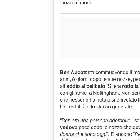
nozze è morto.
Ben Aucott
sta commuovendo il mond
anni, 8 giorni dopo le sue nozze, p
all’
addio al celibato
. Si era
rotto la
con gli amici a Nottingham. Non se
che nessuno ha notato si è rivelato le
l’incredulità e lo strazio generale.
“
Ben era una persona adorabile
- sc
vedova
poco dopo le nozze che dovrà
donna che sono oggi
”. E ancora: “
Pe