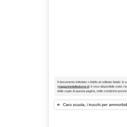
Il documento intitolato « Addio al celibato fatale: l
(
magazinedelledonne.it
) è reso disponibile sotto i t
delle copie di questa pagina, nelle condizioni previ
Caro scuola, i trucchi per ammorbidi
stangata da 1100 euro