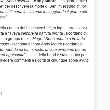
ta. Sono distrutta”
.
Andy Moore
, il migliore amico
le
” per descrivere la morte di Ben: “
Nessuno di noi
na settimana fa stavamo festeggiando il giorno più
orte
”.
ella contea del Leicestershire, in Inghilterra;
aveva
ta
e “
aveva sempre la battuta pronta
”, ricordano gli
di un gruppo rock, i
Mage
: “
Sono andato a trovarlo
agosto
- racconta ancora Andy Moore ricordando
Sorridendo mi ha risposto: la conserveremo per un
arà aggiustata
”. Il sito della band è stato a lutto per
condividere commenti e ricordi di chiunque abbia avuto
i