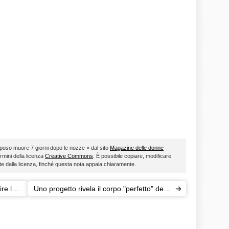
o sposo muore 7 giorni dopo le nozze » dal sito
Magazine delle donne
ermini della licenza
Creative Commons
. È possibile copiare, modificare
ste dalla licenza, finché questa nota appaia chiaramente.
re la
Uno progetto rivela il corpo "perfetto" della
donna secondo la sua nazionalità