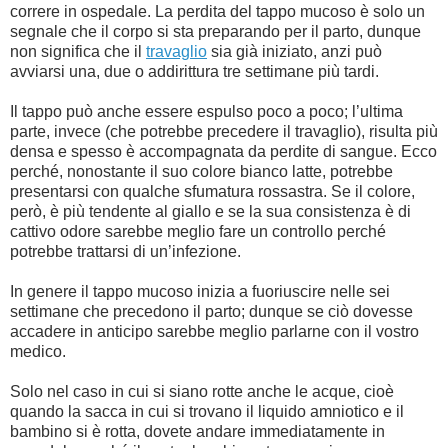
correre in ospedale. La perdita del tappo mucoso è solo un
segnale che il corpo si sta preparando per il parto, dunque
non significa che il
travaglio
sia già iniziato, anzi può
avviarsi una, due o addirittura tre settimane più tardi.
Il tappo può anche essere espulso poco a poco; l’ultima
parte, invece (che potrebbe precedere il travaglio), risulta più
densa e spesso è accompagnata da perdite di sangue. Ecco
perché, nonostante il suo colore bianco latte, potrebbe
presentarsi con qualche sfumatura rossastra. Se il colore,
però, è più tendente al giallo e se la sua consistenza è di
cattivo odore sarebbe meglio fare un controllo perché
potrebbe trattarsi di un’infezione.
In genere il tappo mucoso inizia a fuoriuscire nelle sei
settimane che precedono il parto; dunque se ciò dovesse
accadere in anticipo sarebbe meglio parlarne con il vostro
medico.
Solo nel caso in cui si siano rotte anche le acque, cioè
quando la sacca in cui si trovano il liquido amniotico e il
bambino si è rotta, dovete andare immediatamente in