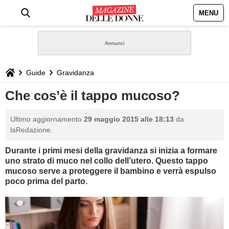
MENU
HOME
NEWS
Guide
Gravidanza
STILE
Che cos’è il tappo mucoso?
BIOGRAFIE
Ultimo aggiornamento
29 maggio 2015 alle 18:13
da
laRedazione.
DEFINIZIONI
Durante i primi mesi della gravidanza si inizia a formare
uno strato di muco nel collo dell’utero. Questo tappo
GASTRONOMIA
mucoso serve a proteggere il bambino e verrà espulso
poco prima del parto.
CAPELLI
SESSO