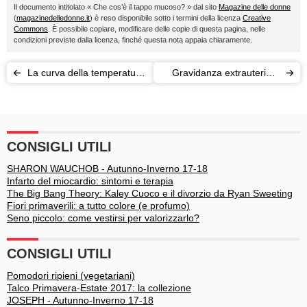
Il documento intitolato « Che cos’è il tappo mucoso? » dal sito
Magazine delle donne
(
magazinedelledonne.it
) è reso disponibile sotto i termini della licenza
Creative
Commons
. È possibile copiare, modificare delle copie di questa pagina, nelle
condizioni previste dalla licenza, finché questa nota appaia chiaramente.
La curva della temperatura
Gravidanza extrauterina:
basale
cosa c'è da sapere
CONSIGLI UTILI
SHARON WAUCHOB - Autunno-Inverno 17-18
Infarto del miocardio: sintomi e terapia
The Big Bang Theory: Kaley Cuoco e il divorzio da Ryan Sweeting
Fiori primaverili: a tutto colore (e profumo)
Seno piccolo: come vestirsi per valorizzarlo?
CONSIGLI UTILI
Pomodori ripieni (vegetariani)
Talco Primavera-Estate 2017: la collezione
JOSEPH - Autunno-Inverno 17-18