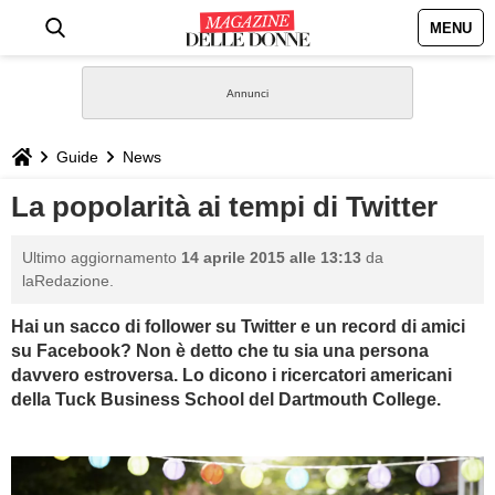
MENU
HOME
NEWS
Guide
News
STILE
La popolarità ai tempi di Twitter
BIOGRAFIE
Ultimo aggiornamento
14 aprile 2015 alle 13:13
da
laRedazione.
DEFINIZIONI
Hai un sacco di follower su Twitter e un record di amici
su Facebook? Non è detto che tu sia una persona
GASTRONOMIA
davvero estroversa. Lo dicono i
ricercatori americani
della Tuck Business School del Dartmouth College.
CAPELLI
SESSO