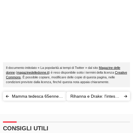
Il documento intitolato « La popolarità ai tempi di Twitter » dal sito
Magazine delle
donne
(
magazinedelledonne.it
) è reso disponibile sotto i termini della licenza
Creative
Commons
. È possibile copiare, modificare delle copie di questa pagina, nelle
condizioni previste dalla licenza, finché questa nota appaia chiaramente.
Mamma tedesca 65enne
Rihanna e Drake: l'intesa è
incinta di 4 gemelli
tornata. E l'amore?
CONSIGLI UTILI