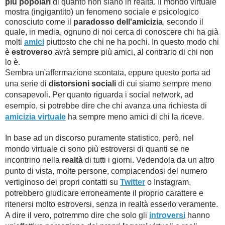
più popolari
di quanto non siano in realtà. Il mondo virtuale
mostra (ingigantito) un fenomeno sociale e psicologico
conosciuto come il
paradosso dell'amicizia
, secondo il
quale, in media, ognuno di noi cerca di conoscere chi ha già
molti
amici
piuttosto che chi ne ha pochi. In questo modo chi
è
estroverso
avrà sempre più amici, al contrario di chi non
lo è.
Sembra un'affermazione scontata, eppure questo porta ad
una serie di
distorsioni sociali
di cui siamo sempre meno
consapevoli. Per quanto riguarda i social network, ad
esempio, si potrebbe dire che chi avanza una richiesta di
amicizia virtuale
ha sempre meno amici di chi la riceve.
In base ad un discorso puramente statistico, però, nel
mondo virtuale ci sono più estroversi di quanti se ne
incontrino nella
realtà
di tutti i giorni. Vedendola da un altro
punto di vista, molte persone, compiacendosi del numero
vertiginoso dei propri contatti su
Twitter
o Instagram,
potrebbero giudicare erroneamente il proprio carattere e
ritenersi molto estroversi, senza in realtà esserlo veramente.
A dire il vero, potremmo dire che solo gli
introversi
hanno