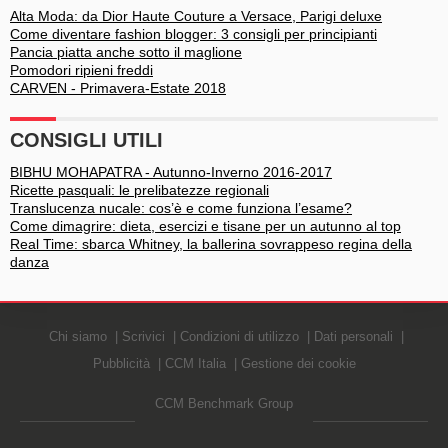
Alta Moda: da Dior Haute Couture a Versace, Parigi deluxe
Come diventare fashion blogger: 3 consigli per principianti
Pancia piatta anche sotto il maglione
Pomodori ripieni freddi
CARVEN - Primavera-Estate 2018
CONSIGLI UTILI
BIBHU MOHAPATRA - Autunno-Inverno 2016-2017
Ricette pasquali: le prelibatezze regionali
Translucenza nucale: cos’è e come funziona l’esame?
Come dimagrire: dieta, esercizi e tisane per un autunno al top
Real Time: sbarca Whitney, la ballerina sovrappeso regina della
danza
Chi siamo
Scrivici
Condizioni di utilizzo
Dati personali
Pubblicità
CCM Italia
Gestione dei cookie
CCM Benchmark Group