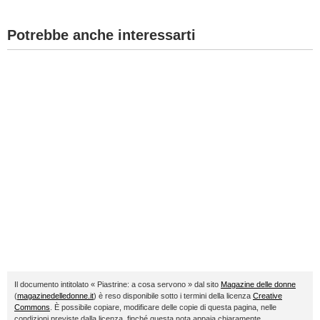
Potrebbe anche interessarti
Il documento intitolato « Piastrine: a cosa servono » dal sito
Magazine delle donne
(
magazinedelledonne.it
) è reso disponibile sotto i termini della licenza
Creative
Commons
. È possibile copiare, modificare delle copie di questa pagina, nelle
condizioni previste dalla licenza, finché questa nota appaia chiaramente.