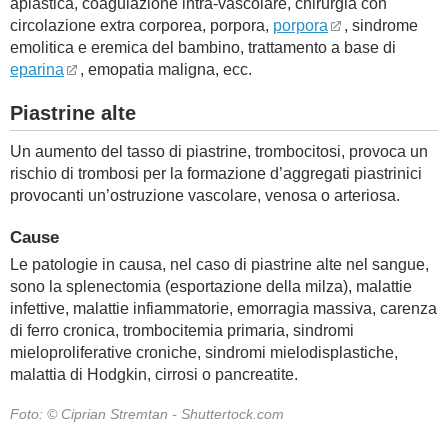
aplastica, coagulazione intra-vascolare, chirurgia con
circolazione extra corporea, porpora,
porpora
, sindrome
emolitica e eremica del bambino, trattamento a base di
eparina
, emopatia maligna, ecc.
Piastrine alte
Un aumento del tasso di piastrine, trombocitosi, provoca un
rischio di trombosi per la formazione d’aggregati piastrinici
provocanti un’ostruzione vascolare, venosa o arteriosa.
Cause
Le patologie in causa, nel caso di piastrine alte nel sangue,
sono la splenectomia (esportazione della milza), malattie
infettive, malattie infiammatorie, emorragia massiva, carenza
di ferro cronica, trombocitemia primaria, sindromi
mieloproliferative croniche, sindromi mielodisplastiche,
malattia di Hodgkin, cirrosi o pancreatite.
Foto: © Ciprian Stremtan - Shuttertock.com