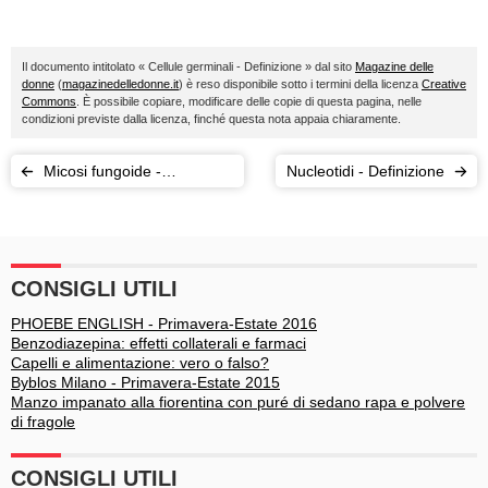
Il documento intitolato « Cellule germinali - Definizione » dal sito
Magazine delle
donne
(
magazinedelledonne.it
) è reso disponibile sotto i termini della licenza
Creative
Commons
. È possibile copiare, modificare delle copie di questa pagina, nelle
condizioni previste dalla licenza, finché questa nota appaia chiaramente.
Micosi fungoide -
Nucleotidi - Definizione
Definizione
CONSIGLI UTILI
PHOEBE ENGLISH - Primavera-Estate 2016
Benzodiazepina: effetti collaterali e farmaci
Capelli e alimentazione: vero o falso?
Byblos Milano - Primavera-Estate 2015
Manzo impanato alla fiorentina con puré di sedano rapa e polvere
di fragole
CONSIGLI UTILI