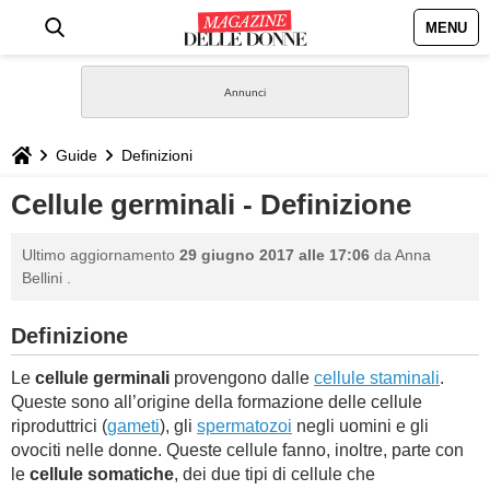
MENU
HOME
NEWS
Guide
Definizioni
STILE
Cellule germinali - Definizione
BIOGRAFIE
Ultimo aggiornamento
29 giugno 2017 alle 17:06
da
Anna
Bellini
.
DEFINIZIONI
Definizione
GASTRONOMIA
Le
cellule germinali
provengono dalle
cellule staminali
.
Queste sono all’origine della formazione delle cellule
CAPELLI
riproduttrici (
gameti
), gli
spermatozoi
negli uomini e gli
ovociti nelle donne. Queste cellule fanno, inoltre, parte con
SESSO
le
cellule somatiche
, dei due tipi di cellule che