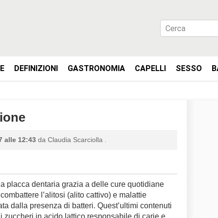
IE
DEFINIZIONI
GASTRONOMIA
CAPELLI
SESSO
B
zione
 alle 12:43
da
Claudia Scarciolla
.
la placca dentaria grazia a delle cure quotidiane
mbattere l’alitosi (alito cattivo) e malattie
a dalla presenza di batteri. Quest’ultimi contenuti
i zuccheri in acido lattico responsabile di carie e