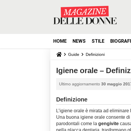
HOME
NEWS
STILE
BIOGRAF
Guide
Definizioni
Igiene orale – Defini
Ultimo aggiornamento
30 maggio 2017
Definizione
L’igiene orale è mirata ad eliminare 
Una buona igiene orale consente di co
parodontali come la
gengivite
causat
nella placca dentaria, trasformano gl