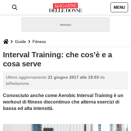
MENU
HOME
NEWS
Guide
Fitness
STILE
Interval Training: che cos’è e a
cosa serve
BIOGRAFIE
Ultimo aggiornamento
21 giugno 2017 alle 19:03
da
DEFINIZIONI
laRedazione.
Conosciuto anche come Aerobic Interval Training è un
GASTRONOMIA
workout di fitness discontinuo che alterna esercizi di
bassa ed alta intensità.
CAPELLI
SESSO