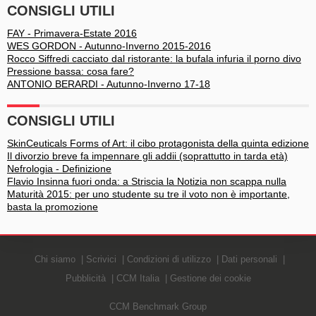
CONSIGLI UTILI
FAY - Primavera-Estate 2016
WES GORDON - Autunno-Inverno 2015-2016
Rocco Siffredi cacciato dal ristorante: la bufala infuria il porno divo
Pressione bassa: cosa fare?
ANTONIO BERARDI - Autunno-Inverno 17-18
CONSIGLI UTILI
SkinCeuticals Forms of Art: il cibo protagonista della quinta edizione
Il divorzio breve fa impennare gli addii (soprattutto in tarda età)
Nefrologia - Definizione
Flavio Insinna fuori onda: a Striscia la Notizia non scappa nulla
Maturità 2015: per uno studente su tre il voto non è importante,
basta la promozione
Chi siamo
Scrivici
Condizioni di utilizzo
Dati personali
Pubblicità
CCM Italia
Gestione dei cookie
CCM Benchmark Group