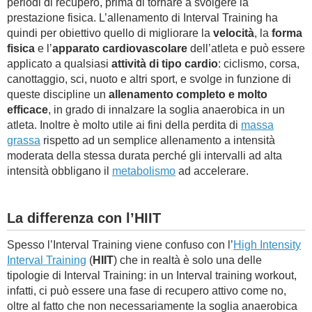
periodi di recupero, prima di tornare a svolgere la
prestazione fisica. L’allenamento di Interval Training ha
quindi per obiettivo quello di migliorare la
velocità
, la
forma
fisica
e l’
apparato cardiovascolare
dell’atleta e può essere
applicato a qualsiasi
attività di tipo cardio
: ciclismo, corsa,
canottaggio, sci, nuoto e altri sport, e svolge in funzione di
queste discipline un
allenamento completo e molto
efficace
, in grado di innalzare la soglia anaerobica in un
atleta. Inoltre è molto utile ai fini della perdita di
massa
grassa
rispetto ad un semplice allenamento a intensità
moderata della stessa durata perché gli intervalli ad alta
intensità obbligano il
metabolismo
ad accelerare.
La differenza con l’HIIT
Spesso l’Interval Training viene confuso con l’
High Intensity
Interval Training
(
HIIT
) che in realtà è solo una delle
tipologie di Interval Training: in un Interval training workout,
infatti, ci può essere una fase di recupero attivo come no,
oltre al fatto che non necessariamente la soglia anaerobica