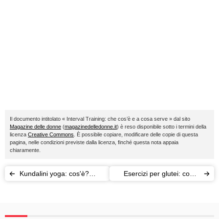
Il documento intitolato « Interval Training: che cos’è e a cosa serve » dal sito
Magazine delle donne
(
magazinedelledonne.it
) è reso disponibile sotto i termini della
licenza
Creative Commons
. È possibile copiare, modificare delle copie di questa
pagina, nelle condizioni previste dalla licenza, finché questa nota appaia
chiaramente.
Kundalini yoga: cos'è?
Esercizi per glutei: come
Esercizi e meditazione
rassodarli e tonificarli